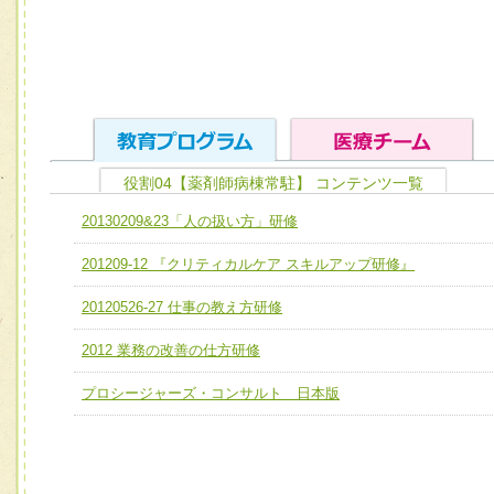
役割04【薬剤師病棟常駐】 コンテンツ一覧
ユニット１ 医療人としての基礎能力
20130209&23「人の扱い方」研修
全人的医療を実践する医療人として、必要な基礎能力を身
チーム01【病院内横断的問題解決チーム】
201209-12 『クリティカルケア スキルアップ研修』
ける
チーム02【地域医療連携推進による高度医療を必要とする
ユニット２ チーム医療構成力
20120526-27 仕事の教え方研修
宅患者等支援チーム】
必要に応じて柔軟に医療チームを組織し、強調できる
2012 業務の改善の仕方研修
チーム03【癌患者服薬サポートチーム】
ユニット３ 多職種連携力
チーム04【口腔ケアチーム】
プロシージャーズ・コンサルト 日本版
他職種の視点とスキルを学び、相互理解と連携を深める
チーム05【せん妄対策チーム】
チーム06【外来化学療法チーム】