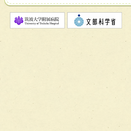
チーム07【病院職員に対する院内感染対策教育チーム】
チーム08【地域関係機関と連携した小児リハビリテーショ
チーム】
チーム09【術前から始める周術期リハビリテーションチー
ム】
チーム10【包括的リハビリテーションコンサルテーション
ーム】
チーム11【摂食・嚥下サポートチーム】
チーム12【こどもの食育支援チーム】
チーム13【非がんに対する緩和ケアチーム】