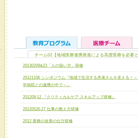
チーム02【地域医療連携推進による高度医療を必要
ユニット１ 医療人としての基礎能力
20130209&23「人の扱い方」研修
全人的医療を実践する医療人として、必要な基礎能力を身
チーム01【病院内横断的問題解決チーム】
20121106 シンポジウム『地域で生活する患者さんを支える！～
ける
チーム02【地域医療連携推進による高度医療を必要とする
学病院との連携の中で～』
ユニット２ チーム医療構成力
宅患者等支援チーム】
必要に応じて柔軟に医療チームを組織し、強調できる
201209-12 『クリティカルケア スキルアップ研修』
チーム03【癌患者服薬サポートチーム】
ユニット３ 多職種連携力
20120526-27 仕事の教え方研修
チーム04【口腔ケアチーム】
他職種の視点とスキルを学び、相互理解と連携を深める
2012 業務の改善の仕方研修
チーム05【せん妄対策チーム】
チーム06【外来化学療法チーム】