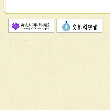
チーム07【病院職員に対する院内感染対策教育チーム】
チーム08【地域関係機関と連携した小児リハビリテーショ
チーム】
チーム09【術前から始める周術期リハビリテーションチー
ム】
チーム10【包括的リハビリテーションコンサルテーション
ーム】
チーム11【摂食・嚥下サポートチーム】
チーム12【こどもの食育支援チーム】
チーム13【非がんに対する緩和ケアチーム】