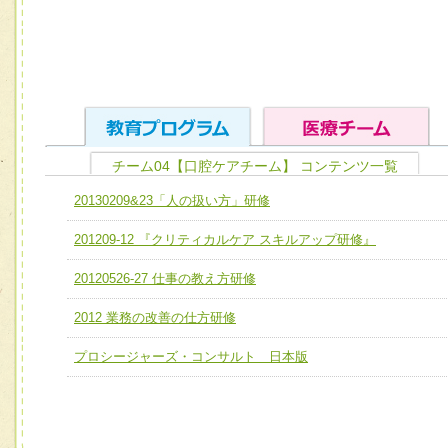
チーム04【口腔ケアチーム】 コンテンツ一覧
ユニット１ 医療人としての基礎能力
20130209&23「人の扱い方」研修
全人的医療を実践する医療人として、必要な基礎能力を身
チーム01【病院内横断的問題解決チーム】
201209-12 『クリティカルケア スキルアップ研修』
ける
チーム02【地域医療連携推進による高度医療を必要とする
ユニット２ チーム医療構成力
20120526-27 仕事の教え方研修
宅患者等支援チーム】
必要に応じて柔軟に医療チームを組織し、強調できる
2012 業務の改善の仕方研修
チーム03【癌患者服薬サポートチーム】
ユニット３ 多職種連携力
チーム04【口腔ケアチーム】
プロシージャーズ・コンサルト 日本版
他職種の視点とスキルを学び、相互理解と連携を深める
チーム05【せん妄対策チーム】
チーム06【外来化学療法チーム】