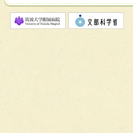
チーム07【病院職員に対する院内感染対策教育チーム】
チーム08【地域関係機関と連携した小児リハビリテーショ
チーム】
チーム09【術前から始める周術期リハビリテーションチー
ム】
チーム10【包括的リハビリテーションコンサルテーション
ーム】
チーム11【摂食・嚥下サポートチーム】
チーム12【こどもの食育支援チーム】
チーム13【非がんに対する緩和ケアチーム】