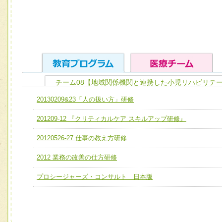
チーム08【地域関係機関と連携した小児リハビリテ
ユニット１ 医療人としての基礎能力
20130209&23「人の扱い方」研修
全人的医療を実践する医療人として、必要な基礎能力を身
チーム01【病院内横断的問題解決チーム】
201209-12 『クリティカルケア スキルアップ研修』
ける
チーム02【地域医療連携推進による高度医療を必要とする
ユニット２ チーム医療構成力
20120526-27 仕事の教え方研修
宅患者等支援チーム】
必要に応じて柔軟に医療チームを組織し、強調できる
2012 業務の改善の仕方研修
チーム03【癌患者服薬サポートチーム】
ユニット３ 多職種連携力
チーム04【口腔ケアチーム】
プロシージャーズ・コンサルト 日本版
他職種の視点とスキルを学び、相互理解と連携を深める
チーム05【せん妄対策チーム】
チーム06【外来化学療法チーム】