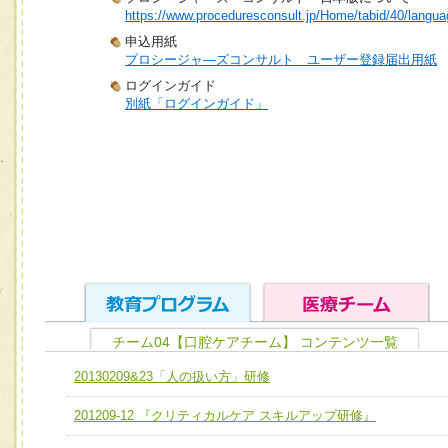
https://www.proceduresconsult.jp/Home/tabid/40/langua
申込用紙
プロシージャ―ズコンサルト ユーザー登録届出用紙
ログインガイド
別紙「ログインガイド」
チーム04【口腔ケアチーム】 コンテンツ一覧
ユニット１ 医療人としての基礎能力
20130209&23「人の扱い方」研修
全人的医療を実践する医療人として、必要な基礎能力を身
チーム01【病院内横断的問題解決チーム】
201209-12 『クリティカルケア スキルアップ研修』
ける
チーム02【地域医療連携推進による高度医療を必要とする