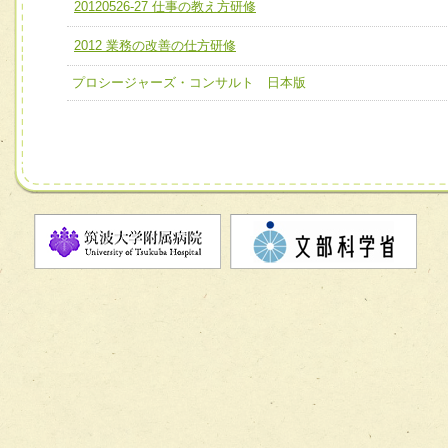
ユニット２ チーム医療構成力
20120526-27 仕事の教え方研修
宅患者等支援チーム】
必要に応じて柔軟に医療チームを組織し、強調できる
2012 業務の改善の仕方研修
チーム03【癌患者服薬サポートチーム】
ユニット３ 多職種連携力
チーム04【口腔ケアチーム】
プロシージャーズ・コンサルト 日本版
他職種の視点とスキルを学び、相互理解と連携を深める
チーム05【せん妄対策チーム】
チーム06【外来化学療法チーム】
チーム07【病院職員に対する院内感染対策教育チーム】
チーム08【地域関係機関と連携した小児リハビリテーショ
チーム】
チーム09【術前から始める周術期リハビリテーションチー
ム】
チーム10【包括的リハビリテーションコンサルテーション
ーム】
チーム11【摂食・嚥下サポートチーム】
チーム12【こどもの食育支援チーム】