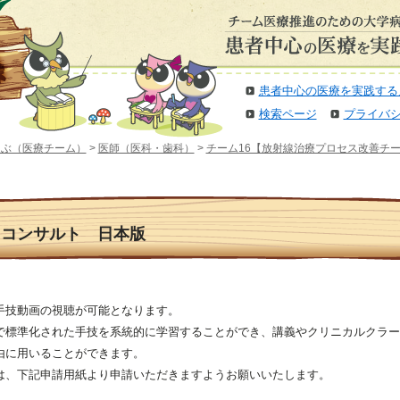
患者中心の医療を実践する
検索ページ
プライバ
選ぶ（医療チーム）
>
医師（医科・歯科）
>
チーム16【放射線治療プロセス改善チ
・コンサルト 日本版
手技動画の視聴が可能となります。
で標準化された手技を系統的に学習することができ、講義やクリニカルクラー
由に用いることができます。
は、下記申請用紙より申請いただきますようお願いいたします。