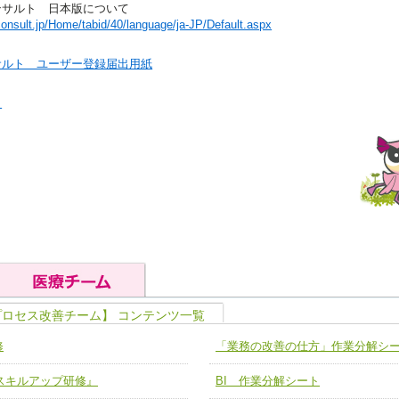
ンサルト 日本版について
onsult.jp/Home/tabid/40/language/ja-JP/Default.aspx
サルト ユーザー登録届出用紙
」
プロセス改善チーム】 コンテンツ一覧
の基礎能力
ユニット４ 専門能力拡大・向上
修
「業務の改善の仕方」作業分解シ
人として、必要な基礎能力を身につ
各職種のスキルを拡大・向上させ、
題解決チーム】
チーム14【苦情・クレーム・暴力
ア スキルアップ研修』
BI 作業分解シート
ユニット５ 人材養成力
推進による高度医療を必要とする在
チーム15【人材養成エキスパートチ