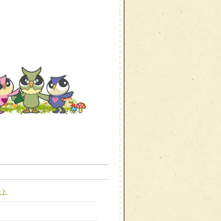
職種から選ぶ
職種から選ぶ
ート
新たな可能性を広げる
対応支援チーム】
ーム】