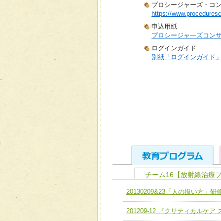
プロシージャーズ・コ
https://www.proceduresc
申込用紙
プロシージャ―ズコン
ログインガイド
別紙「ログインガイド
チーム16【放射線治療
ユニット１ 医療人として
20130209&23「人の扱い方」研
全人的医療を実践する医療
チーム01【病院内横断的問
201209-12 『クリティカルケ
ける
チーム02【地域医療連携