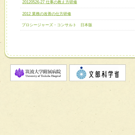
ユニット２ チーム医療構成力
20120526-27 仕事の教え方研修
宅患者等支援チーム】
必要に応じて柔軟に医療チームを組織し、強調できる
2012 業務の改善の仕方研修
チーム03【癌患者服薬サポートチーム】
ユニット３ 多職種連携力
チーム04【口腔ケアチーム】
プロシージャーズ・コンサルト 日本版
他職種の視点とスキルを学び、相互理解と連携を深める
チーム05【せん妄対策チーム】
チーム06【外来化学療法チーム】
チーム07【病院職員に対する院内感染対策教育チーム】
チーム08【地域関係機関と連携した小児リハビリテーショ
チーム】
チーム09【術前から始める周術期リハビリテーションチー
ム】
チーム10【包括的リハビリテーションコンサルテーション
ーム】
チーム11【摂食・嚥下サポートチーム】
チーム12【こどもの食育支援チーム】