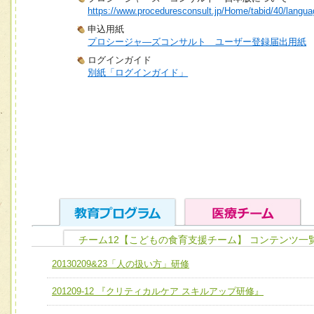
https://www.proceduresconsult.jp/Home/tabid/40/langua
申込用紙
プロシージャ―ズコンサルト ユーザー登録届出用紙
ログインガイド
別紙「ログインガイド」
チーム12【こどもの食育支援チーム】 コンテンツ一
ユニット１ 医療人としての基礎能力
20130209&23「人の扱い方」研修
全人的医療を実践する医療人として、必要な基礎能力を身
チーム01【病院内横断的問題解決チーム】
201209-12 『クリティカルケア スキルアップ研修』
ける
チーム02【地域医療連携推進による高度医療を必要とする