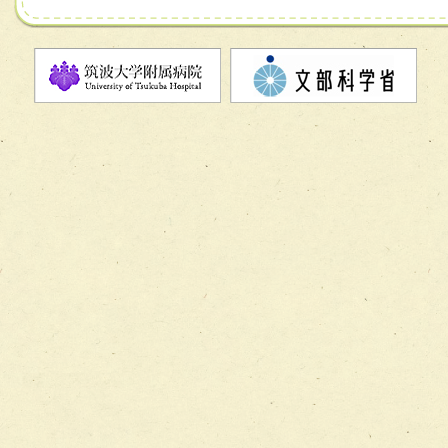
チーム07【病院職員に対する院内感染対策教育チーム】
チーム08【地域関係機関と連携した小児リハビリテーショ
チーム】
チーム09【術前から始める周術期リハビリテーションチー
ム】
チーム10【包括的リハビリテーションコンサルテーション
ーム】
チーム11【摂食・嚥下サポートチーム】
チーム12【こどもの食育支援チーム】
チーム13【非がんに対する緩和ケアチーム】