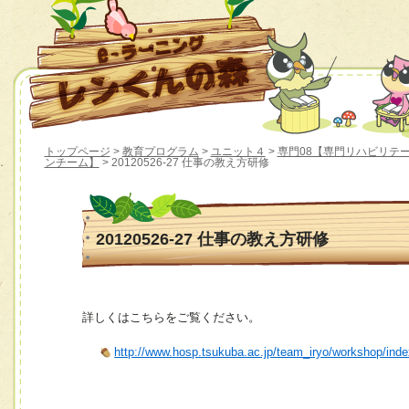
トップページ
>
教育プログラム
>
ユニット４
>
専門08【専門リハビリテ
ンチーム】
> 20120526-27 仕事の教え方研修
20120526-27 仕事の教え方研修
詳しくはこちらをご覧ください。
http://www.hosp.tsukuba.ac.jp/team_iryo/workshop/ind