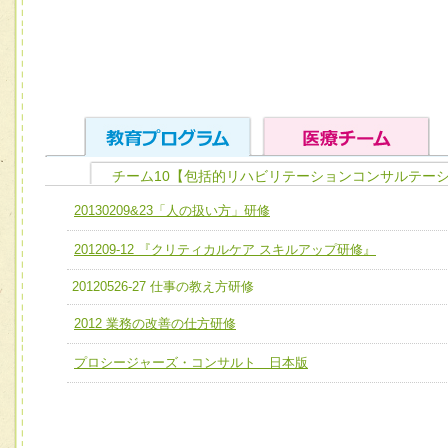
チーム10【包括的リハビリテーションコンサルテーシ
ユニット１ 医療人としての基礎能力
20130209&23「人の扱い方」研修
全人的医療を実践する医療人として、必要な基礎能力を身
チーム01【病院内横断的問題解決チーム】
201209-12 『クリティカルケア スキルアップ研修』
ける
チーム02【地域医療連携推進による高度医療を必要とする
ユニット２ チーム医療構成力
20120526-27 仕事の教え方研修
宅患者等支援チーム】
必要に応じて柔軟に医療チームを組織し、強調できる
2012 業務の改善の仕方研修
チーム03【癌患者服薬サポートチーム】
ユニット３ 多職種連携力
プロシージャーズ・コンサルト 日本版
チーム04【口腔ケアチーム】
他職種の視点とスキルを学び、相互理解と連携を深める
チーム05【せん妄対策チーム】
チーム06【外来化学療法チーム】