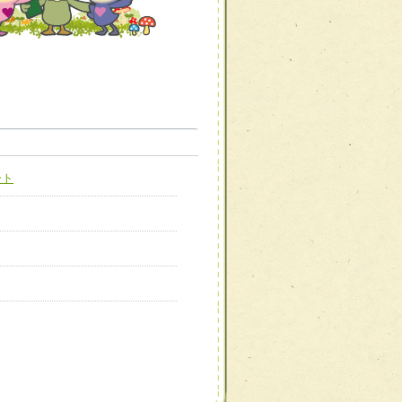
職種から選ぶ
職種から選ぶ
ート
新たな可能性を広げる
対応支援チーム】
ーム】
び効果的な指導ができる
善チーム】
患者のQOL向上チーム】