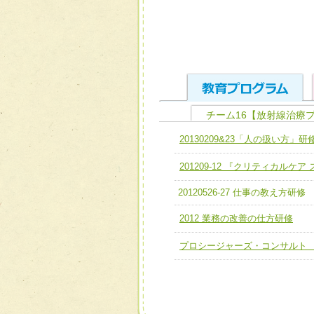
チーム16【放射線治療
ユニット１ 医療人として
20130209&23「人の扱い方」研
全人的医療を実践する医療
チーム01【病院内横断的問
201209-12 『クリティカルケ
ける
チーム02【地域医療連携
ユニット２ チーム医療構成
20120526-27 仕事の教え方研修
宅患者等支援チーム】
必要に応じて柔軟に医療チ
2012 業務の改善の仕方研修
チーム03【癌患者服薬サポ
ユニット３ 多職種連携力
プロシージャーズ・コンサルト
チーム04【口腔ケアチーム
他職種の視点とスキルを学
チーム05【せん妄対策チー
チーム06【外来化学療法チ