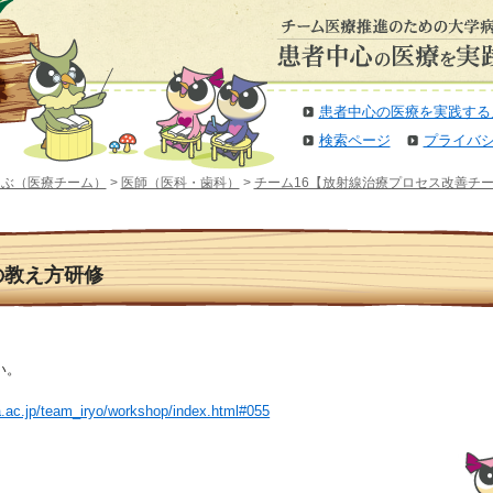
患者中心の医療を実践する
検索ページ
プライバ
選ぶ（医療チーム）
>
医師（医科・歯科）
>
チーム16【放射線治療プロセス改善チ
仕事の教え方研修
い。
a.ac.jp/team_iryo/workshop/index.html#055