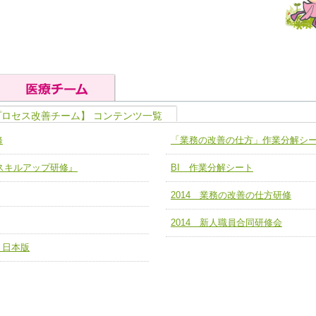
プロセス改善チーム】 コンテンツ一覧
の基礎能力
ユニット４ 専門能力拡大・向上
修
「業務の改善の仕方」作業分解シ
人として、必要な基礎能力を身につ
各職種のスキルを拡大・向上させ、
題解決チーム】
チーム14【苦情・クレーム・暴力
ア スキルアップ研修』
BI 作業分解シート
ユニット５ 人材養成力
推進による高度医療を必要とする在
チーム15【人材養成エキスパートチ
力
人材養成のためのマネジメントおよ
2014 業務の改善の仕方研修
チーム16【放射線治療プロセス改
ームを組織し、強調できる
ートチーム】
2014 新人職員合同研修会
チーム17【血管内治療チーム】
 日本版
】
び、相互理解と連携を深める
チーム18【造血幹細胞移植チーム】
ム】
役割01【管理栄養士が中心となった
ーム】
役割02【DPC検証チーム】