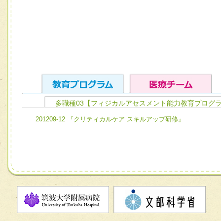
多職種03【フィジカルアセスメント能力教育プログラ
ユニット１ 医療人としての基礎能力
201209-12 『クリティカルケア スキルアップ研修』
全人的医療を実践する医療人として、必要な基礎能力を身
チーム01【病院内横断的問題解決チーム】
ける
チーム02【地域医療連携推進による高度医療を必要とする
ユニット２ チーム医療構成力
宅患者等支援チーム】
必要に応じて柔軟に医療チームを組織し、強調できる
チーム03【癌患者服薬サポートチーム】
ユニット３ 多職種連携力
チーム04【口腔ケアチーム】
他職種の視点とスキルを学び、相互理解と連携を深める
チーム05【せん妄対策チーム】