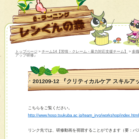
トップページ
>
チーム14【苦情・クレーム・暴力対応支援チーム】
>
多職
アップ研修』
201209-12 『クリティカルケア スキル
こちらをご覧ください。
http://www.hosp.tsukuba.ac.jp/team_iryo/workshop/index.htm
リンク先では、研修動画を視聴することができます（要：パ