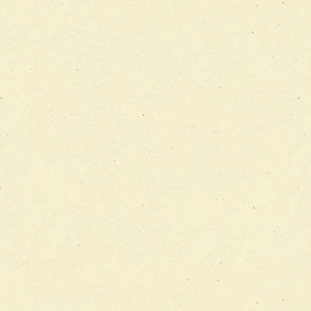
チーム06【外来化学療法チーム】
チーム07【病院職員に対する院内感染対策教育チーム】
チーム08【地域関係機関と連携した小児リハビリテーショ
チーム】
チーム09【術前から始める周術期リハビリテーションチー
ム】
チーム10【包括的リハビリテーションコンサルテーション
ーム】
チーム11【摂食・嚥下サポートチーム】
チーム12【こどもの食育支援チーム】
チーム13【非がんに対する緩和ケアチーム】