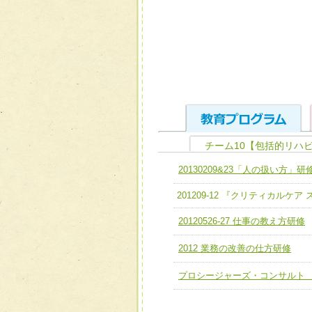
チーム10【包括的リハ
ユニット１ 医療人として
20130209&23「人の扱い方」研
全人的医療を実践する医療
チーム01【病院内横断的問
201209-12 『クリティカルケ
ける
チーム02【地域医療連携
20120526-27 仕事の教え方研修
ユニット２ チーム医療構成
宅患者等支援チーム】
必要に応じて柔軟に医療チ
2012 業務の改善の仕方研修
チーム03【癌患者服薬サポ
ユニット３ 多職種連携力
プロシージャーズ・コンサルト
チーム04【口腔ケアチーム
他職種の視点とスキルを学
チーム05【せん妄対策チー