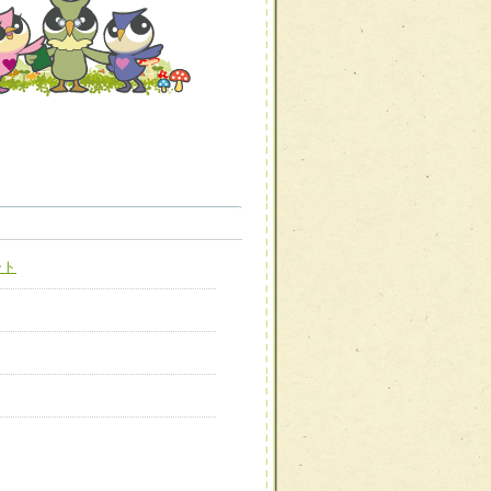
職種から選ぶ
職種から選ぶ
ート
新たな可能性を広げる
対応支援チーム】
ーム】
び効果的な指導ができる
善チーム】
患者のQOL向上チーム】