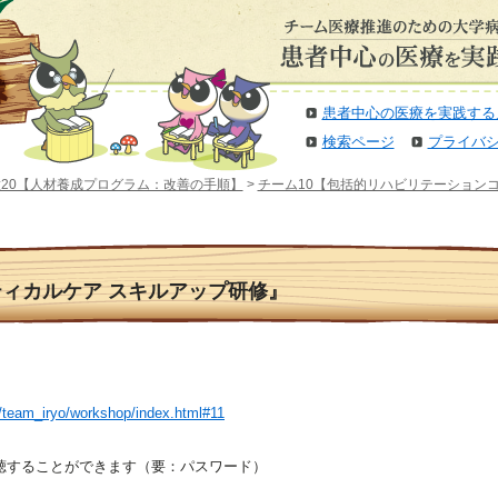
患者中心の医療を実践する
検索ページ
プライバ
20【人材養成プログラム：改善の手順】
>
チーム10【包括的リハビリテーション
クリティカルケア スキルアップ研修』
p/team_iryo/workshop/index.html#11
聴することができます（要：パスワード）