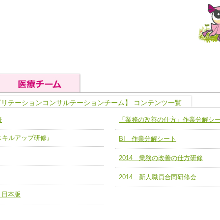
ビリテーションコンサルテーションチーム】 コンテンツ一覧
の基礎能力
ユニット４ 専門能力拡大・向上
修
「業務の改善の仕方」作業分解シ
人として、必要な基礎能力を身につ
各職種のスキルを拡大・向上させ、
題解決チーム】
チーム14【苦情・クレーム・暴力
ア スキルアップ研修』
BI 作業分解シート
ユニット５ 人材養成力
推進による高度医療を必要とする在
チーム15【人材養成エキスパートチ
力
人材養成のためのマネジメントおよ
2014 業務の改善の仕方研修
チーム16【放射線治療プロセス改
ームを組織し、強調できる
ートチーム】
2014 新人職員合同研修会
チーム17【血管内治療チーム】
 日本版
】
び、相互理解と連携を深める
チーム18【造血幹細胞移植チーム】
ム】
役割01【管理栄養士が中心となった