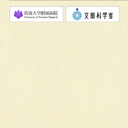
チーム08【地域関係機関と連携した小児リハビリテーショ
チーム】
チーム09【術前から始める周術期リハビリテーションチー
ム】
チーム10【包括的リハビリテーションコンサルテーション
ーム】
チーム11【摂食・嚥下サポートチーム】
チーム12【こどもの食育支援チーム】
チーム13【非がんに対する緩和ケアチーム】