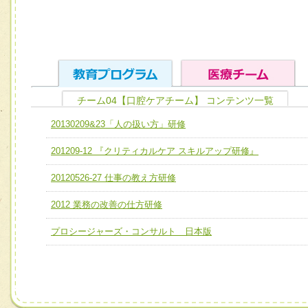
チーム04【口腔ケアチーム】 コンテンツ一覧
ユニット１ 医療人としての基礎能力
20130209&23「人の扱い方」研修
全人的医療を実践する医療人として、必要な基礎能力を身
チーム01【病院内横断的問題解決チーム】
201209-12 『クリティカルケア スキルアップ研修』
ける
チーム02【地域医療連携推進による高度医療を必要とする
ユニット２ チーム医療構成力
20120526-27 仕事の教え方研修
宅患者等支援チーム】
必要に応じて柔軟に医療チームを組織し、強調できる
2012 業務の改善の仕方研修
チーム03【癌患者服薬サポートチーム】
ユニット３ 多職種連携力
チーム04【口腔ケアチーム】
プロシージャーズ・コンサルト 日本版
他職種の視点とスキルを学び、相互理解と連携を深める
チーム05【せん妄対策チーム】
チーム06【外来化学療法チーム】
チーム07【病院職員に対する院内感染対策教育チーム】