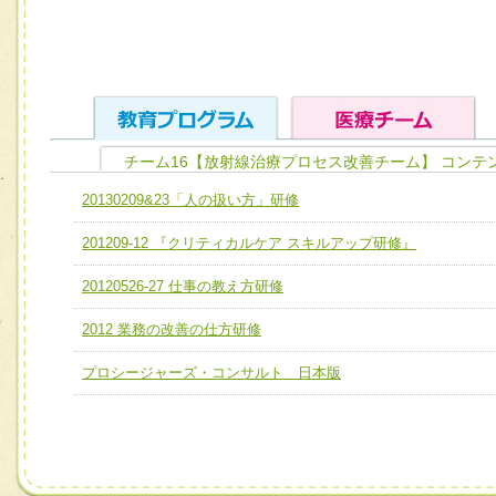
チーム16【放射線治療プロセス改善チーム】 コンテ
ユニット１ 医療人としての基礎能力
20130209&23「人の扱い方」研修
全人的医療を実践する医療人として、必要な基礎能力を身
チーム01【病院内横断的問題解決チーム】
201209-12 『クリティカルケア スキルアップ研修』
ける
チーム02【地域医療連携推進による高度医療を必要とする
ユニット２ チーム医療構成力
20120526-27 仕事の教え方研修
宅患者等支援チーム】
必要に応じて柔軟に医療チームを組織し、強調できる
2012 業務の改善の仕方研修
チーム03【癌患者服薬サポートチーム】
ユニット３ 多職種連携力
チーム04【口腔ケアチーム】
プロシージャーズ・コンサルト 日本版
他職種の視点とスキルを学び、相互理解と連携を深める
チーム05【せん妄対策チーム】
チーム06【外来化学療法チーム】
チーム07【病院職員に対する院内感染対策教育チーム】