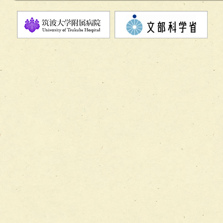
チーム08【地域関係機関と連携した小児リハビリテーショ
チーム】
チーム09【術前から始める周術期リハビリテーションチー
ム】
チーム10【包括的リハビリテーションコンサルテーション
ーム】
チーム11【摂食・嚥下サポートチーム】
チーム12【こどもの食育支援チーム】
チーム13【非がんに対する緩和ケアチーム】