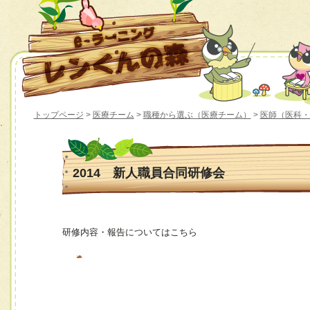
トップページ
>
医療チーム
>
職種から選ぶ（医療チーム）
>
医師（医科・
2014 新人職員合同研修会
研修内容・報告についてはこちら