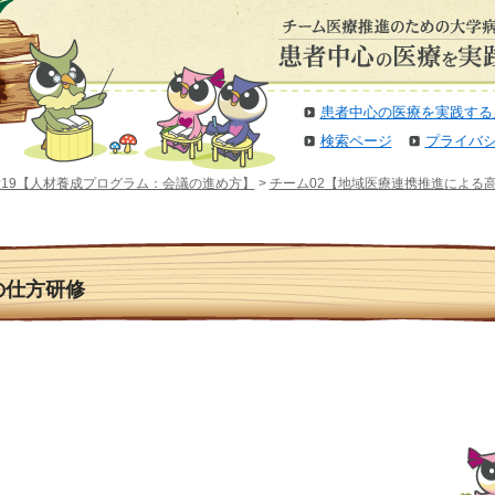
患者中心の医療を実践する
検索ページ
プライバ
19【人材養成プログラム：会議の進め方】
>
チーム02【地域医療連携推進による
の仕方研修