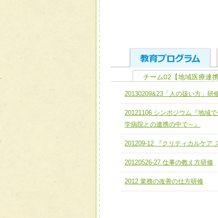
チーム02【地域医療連
ユニット１ 医療人として
20130209&23「人の扱い方」研
全人的医療を実践する医療
チーム01【病院内横断的問
20121106 シンポジウム『
ける
チーム02【地域医療連携
学病院との連携の中で～』
ユニット２ チーム医療構成
宅患者等支援チーム】
必要に応じて柔軟に医療チ
201209-12 『クリティカルケ
チーム03【癌患者服薬サポ
ユニット３ 多職種連携力
20120526-27 仕事の教え方研修
チーム04【口腔ケアチーム
他職種の視点とスキルを学
2012 業務の改善の仕方研修
チーム05【せん妄対策チー
チーム06【外来化学療法チ