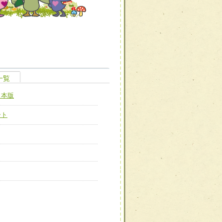
職種から選ぶ
一覧
職種から選ぶ
日本版
新たな可能性を広げる
対応支援チーム】
ート
ーム】
び効果的な指導ができる
善チーム】
患者のQOL向上チーム】