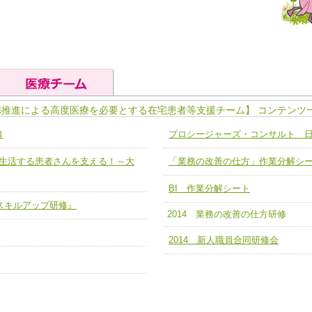
携推進による高度医療を必要とする在宅患者等支援チーム】 コンテンツ
の基礎能力
ユニット４ 専門能力拡大・向上
修
プロシージャーズ・コンサルト 
人として、必要な基礎能力を身につ
各職種のスキルを拡大・向上させ、
題解決チーム】
チーム14【苦情・クレーム・暴力
地域で生活する患者さんを支える！～大
「業務の改善の仕方」作業分解シ
ユニット５ 人材養成力
推進による高度医療を必要とする在
チーム15【人材養成エキスパートチ
力
人材養成のためのマネジメントおよ
BI 作業分解シート
チーム16【放射線治療プロセス改
ームを組織し、強調できる
ア スキルアップ研修』
2014 業務の改善の仕方研修
ートチーム】
チーム17【血管内治療チーム】
2014 新人職員合同研修会
】
び、相互理解と連携を深める
チーム18【造血幹細胞移植チーム】
ム】
役割01【管理栄養士が中心となった
ーム】
役割02【DPC検証チーム】