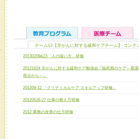
チーム13【非がんに対する緩和ケアチーム】 コンテ
ユニット１ 医療人としての基礎能力
20130209&23「人の扱い方」研修
全人的医療を実践する医療人として、必要な基礎能力を身
チーム01【病院内横断的問題解決チーム】
20121024 非がんに対する緩和ケア勉強会『臨死期のケア～看護
ける
チーム02【地域医療連携推進による高度医療を必要とする
視点から～』
ユニット２ チーム医療構成力
宅患者等支援チーム】
必要に応じて柔軟に医療チームを組織し、強調できる
201209-12 『クリティカルケア スキルアップ研修』
チーム03【癌患者服薬サポートチーム】
ユニット３ 多職種連携力
20120526-27 仕事の教え方研修
チーム04【口腔ケアチーム】
他職種の視点とスキルを学び、相互理解と連携を深める
2012 業務の改善の仕方研修
チーム05【せん妄対策チーム】
チーム06【外来化学療法チーム】
チーム07【病院職員に対する院内感染対策教育チーム】