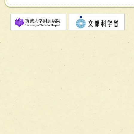
チーム08【地域関係機関と連携した小児リハビリテーショ
チーム】
チーム09【術前から始める周術期リハビリテーションチー
ム】
チーム10【包括的リハビリテーションコンサルテーション
ーム】
チーム11【摂食・嚥下サポートチーム】
チーム12【こどもの食育支援チーム】
チーム13【非がんに対する緩和ケアチーム】