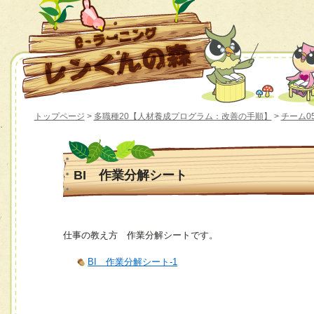
トップページ
>
多職種20【人材養成プログラム：改善の手順】
>
チーム0
BI 作業分解シート
仕事の教え方 作業分解シートです。
BI 作業分解シート-1