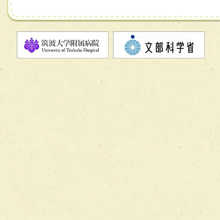
チーム07【病院職員に対する院内感染対策教育チーム】
チーム08【地域関係機関と連携した小児リハビリテーショ
チーム】
チーム09【術前から始める周術期リハビリテーションチー
ム】
チーム10【包括的リハビリテーションコンサルテーション
ーム】
チーム11【摂食・嚥下サポートチーム】
チーム12【こどもの食育支援チーム】
チーム13【非がんに対する緩和ケアチーム】