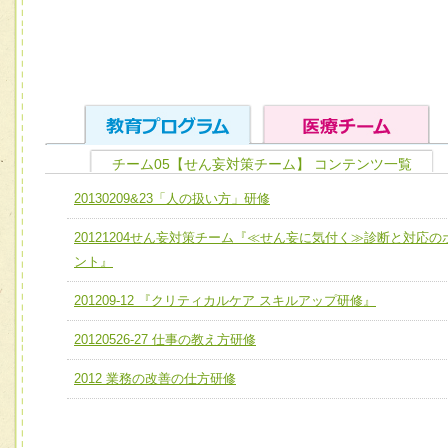
チーム05【せん妄対策チーム】 コンテンツ一覧
ユニット１ 医療人としての基礎能力
20130209&23「人の扱い方」研修
全人的医療を実践する医療人として、必要な基礎能力を身
チーム01【病院内横断的問題解決チーム】
20121204せん妄対策チーム『≪せん妄に気付く≫診断と対応の
ける
チーム02【地域医療連携推進による高度医療を必要とする
ント』
ユニット２ チーム医療構成力
宅患者等支援チーム】
必要に応じて柔軟に医療チームを組織し、強調できる
201209-12 『クリティカルケア スキルアップ研修』
チーム03【癌患者服薬サポートチーム】
ユニット３ 多職種連携力
20120526-27 仕事の教え方研修
チーム04【口腔ケアチーム】
他職種の視点とスキルを学び、相互理解と連携を深める
2012 業務の改善の仕方研修
チーム05【せん妄対策チーム】
チーム06【外来化学療法チーム】