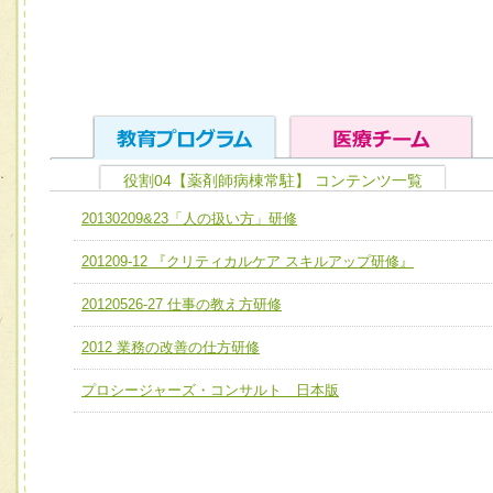
役割04【薬剤師病棟常駐】 コンテンツ一覧
ユニット１ 医療人としての基礎能力
20130209&23「人の扱い方」研修
全人的医療を実践する医療人として、必要な基礎能力を身
チーム01【病院内横断的問題解決チーム】
201209-12 『クリティカルケア スキルアップ研修』
ける
チーム02【地域医療連携推進による高度医療を必要とする
ユニット２ チーム医療構成力
20120526-27 仕事の教え方研修
宅患者等支援チーム】
必要に応じて柔軟に医療チームを組織し、強調できる
2012 業務の改善の仕方研修
チーム03【癌患者服薬サポートチーム】
ユニット３ 多職種連携力
チーム04【口腔ケアチーム】
プロシージャーズ・コンサルト 日本版
他職種の視点とスキルを学び、相互理解と連携を深める
チーム05【せん妄対策チーム】
チーム06【外来化学療法チーム】