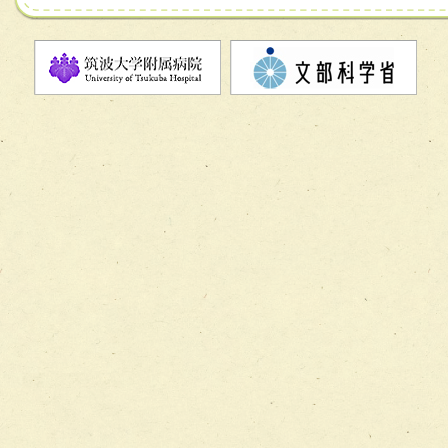
チーム07【病院職員に対する院内感染対策教育チーム】
チーム08【地域関係機関と連携した小児リハビリテーショ
チーム】
チーム09【術前から始める周術期リハビリテーションチー
ム】
チーム10【包括的リハビリテーションコンサルテーション
ーム】
チーム11【摂食・嚥下サポートチーム】
チーム12【こどもの食育支援チーム】
チーム13【非がんに対する緩和ケアチーム】