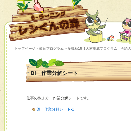
トップページ
>
教育プログラム
>
多職種19【人材養成プログラム：会議
BI 作業分解シート
仕事の教え方 作業分解シートです。
BI 作業分解シート-1