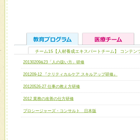
チーム15【人材養成エキスパートチーム】 コンテン
ユニット１ 医療人としての基礎能力
20130209&23「人の扱い方」研修
全人的医療を実践する医療人として、必要な基礎能力を身
チーム01【病院内横断的問題解決チーム】
201209-12 『クリティカルケア スキルアップ研修』
ける
チーム02【地域医療連携推進による高度医療を必要とする
ユニット２ チーム医療構成力
20120526-27 仕事の教え方研修
宅患者等支援チーム】
必要に応じて柔軟に医療チームを組織し、強調できる
2012 業務の改善の仕方研修
チーム03【癌患者服薬サポートチーム】
ユニット３ 多職種連携力
チーム04【口腔ケアチーム】
プロシージャーズ・コンサルト 日本版
他職種の視点とスキルを学び、相互理解と連携を深める
チーム05【せん妄対策チーム】
チーム06【外来化学療法チーム】