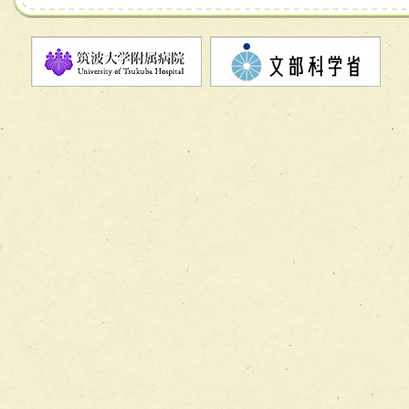
チーム07【病院職員に対する院内感染対策教育チーム】
チーム08【地域関係機関と連携した小児リハビリテーショ
チーム】
チーム09【術前から始める周術期リハビリテーションチー
ム】
チーム10【包括的リハビリテーションコンサルテーション
ーム】
チーム11【摂食・嚥下サポートチーム】
チーム12【こどもの食育支援チーム】
チーム13【非がんに対する緩和ケアチーム】