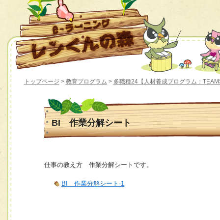
トップページ
>
教育プログラム
>
多職種24【人材養成プログラム：TEAM
BI 作業分解シート
仕事の教え方 作業分解シートです。
BI 作業分解シート-1