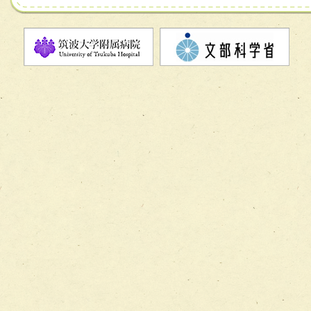
チーム07【病院職員に対する院内感染対策教育チーム】
チーム08【地域関係機関と連携した小児リハビリテーショ
チーム】
チーム09【術前から始める周術期リハビリテーションチー
ム】
チーム10【包括的リハビリテーションコンサルテーション
ーム】
チーム11【摂食・嚥下サポートチーム】
チーム12【こどもの食育支援チーム】
チーム13【非がんに対する緩和ケアチーム】