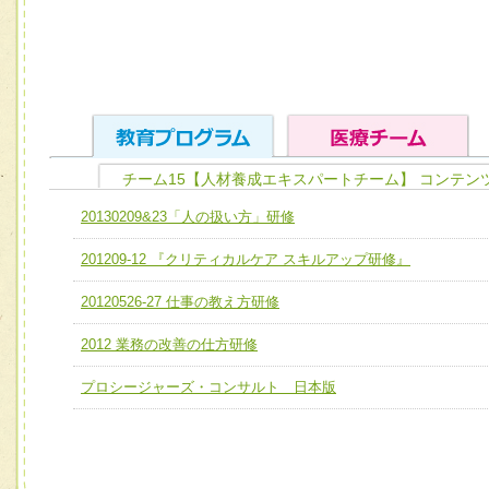
チーム15【人材養成エキスパートチーム】 コンテン
ユニット１ 医療人としての基礎能力
20130209&23「人の扱い方」研修
全人的医療を実践する医療人として、必要な基礎能力を身
チーム01【病院内横断的問題解決チーム】
201209-12 『クリティカルケア スキルアップ研修』
ける
チーム02【地域医療連携推進による高度医療を必要とする
ユニット２ チーム医療構成力
20120526-27 仕事の教え方研修
宅患者等支援チーム】
必要に応じて柔軟に医療チームを組織し、強調できる
2012 業務の改善の仕方研修
チーム03【癌患者服薬サポートチーム】
ユニット３ 多職種連携力
チーム04【口腔ケアチーム】
プロシージャーズ・コンサルト 日本版
他職種の視点とスキルを学び、相互理解と連携を深める
チーム05【せん妄対策チーム】
チーム06【外来化学療法チーム】