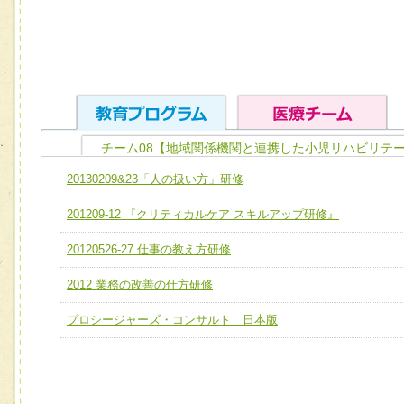
チーム08【地域関係機関と連携した小児リハビリテ
ユニット１ 医療人としての基礎能力
20130209&23「人の扱い方」研修
全人的医療を実践する医療人として、必要な基礎能力を身
チーム01【病院内横断的問題解決チーム】
201209-12 『クリティカルケア スキルアップ研修』
ける
チーム02【地域医療連携推進による高度医療を必要とする
ユニット２ チーム医療構成力
20120526-27 仕事の教え方研修
宅患者等支援チーム】
必要に応じて柔軟に医療チームを組織し、強調できる
2012 業務の改善の仕方研修
チーム03【癌患者服薬サポートチーム】
ユニット３ 多職種連携力
チーム04【口腔ケアチーム】
プロシージャーズ・コンサルト 日本版
他職種の視点とスキルを学び、相互理解と連携を深める
チーム05【せん妄対策チーム】
チーム06【外来化学療法チーム】