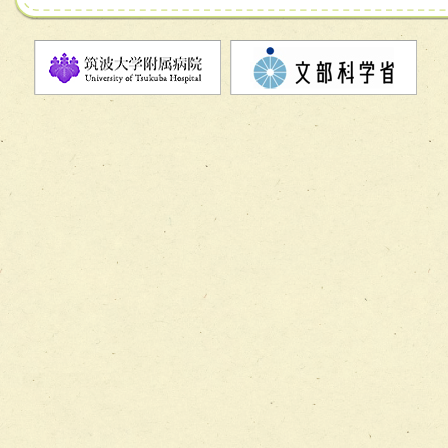
チーム07【病院職員に対する院内感染対策教育チーム】
チーム08【地域関係機関と連携した小児リハビリテーショ
チーム】
チーム09【術前から始める周術期リハビリテーションチー
ム】
チーム10【包括的リハビリテーションコンサルテーション
ーム】
チーム11【摂食・嚥下サポートチーム】
チーム12【こどもの食育支援チーム】
チーム13【非がんに対する緩和ケアチーム】