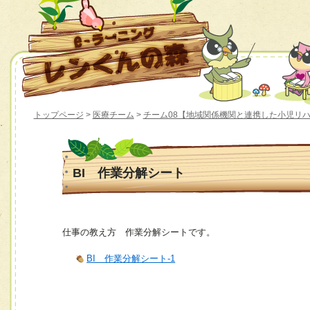
トップページ
>
医療チーム
>
チーム08【地域関係機関と連携した小児リ
BI 作業分解シート
仕事の教え方 作業分解シートです。
BI 作業分解シート-1