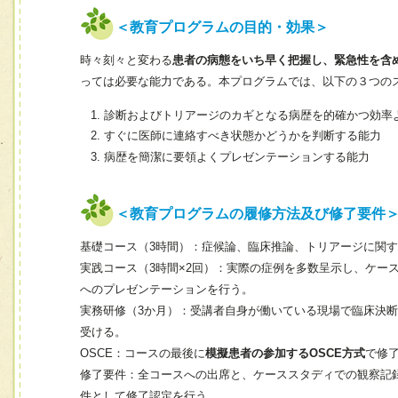
＜教育プログラムの目的・効果＞
時々刻々と変わる
患者の病態をいち早く把握し、緊急性を含
っては必要な能力である。本プログラムでは、以下の３つの
診断およびトリアージのカギとなる病歴を的確かつ効率
すぐに医師に連絡すべき状態かどうかを判断する能力
病歴を簡潔に要領よくプレゼンテーションする能力
＜教育プログラムの履修方法及び修了要件
基礎コース（3時間）：症候論、臨床推論、トリアージに関
実践コース（3時間×2回）：実際の症例を多数呈示し、ケー
へのプレゼンテーションを行う。
実務研修（3か月）：受講者自身が働いている現場で臨床決
受ける。
OSCE：コースの最後に
模擬患者の参加するOSCE方式
で修
修了要件：全コースへの出席と、ケーススタディでの観察記録
件として修了認定を行う。