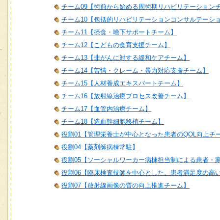
チーム09【術前から始める周術期リハビリテーション
チーム10【包括的リハビリテーションコンサルテーシ
チーム11【摂食・嚥下サポートチーム】
チーム12【こどもの食育支援チーム】
チーム13【非がんに対する緩和ケアチーム】
チーム14【苦情・クレーム・暴力対応支援チーム】
チーム15【人材養成エキスパートチーム】
チーム16【放射線治療プロセス改善チーム】
チーム17【血管内治療チーム】
チーム18【造血幹細胞移植チーム】
役割01【管理栄養士が中心となった患者のQOL向上チ
役割04【薬剤師病棟常駐】
役割05【ソーシャルワーカー病棟担当制による患者・
役割06【臨床検査技師を中心とした、患者満足度の高
役割07【放射線画像の質の向上推進チーム】