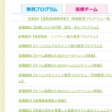
役割04【薬剤師病棟常駐】 関連教育プログラム一覧
ユニット１ 医療人としての基礎能力
多職種01【診療における円滑・親切・安心プログラム】
全人的医療を実践する医療人として、必要な基礎能力を身
チーム01【病院内横断的問題解決チーム】
多職種02【病歴聴取・トリアージ能力教育プログラム】
ける
チーム02【地域医療連携推進による高度医療を必要とする
多職種03【フィジカルアセスメント能力教育プログラム】
ユニット２ チーム医療構成力
宅患者等支援チーム】
必要に応じて柔軟に医療チームを組織し、強調できる
多職種06【チーム医療のためのリーダーシップ研修】
チーム03【癌患者服薬サポートチーム】
ユニット３ 多職種連携力
多職種07【チーム医療のためのチームビルディング研修】
チーム04【口腔ケアチーム】
他職種の視点とスキルを学び、相互理解と連携を深める
チーム05【せん妄対策チーム】
多職種08【チームマネジメント教育プログラム・TQM教育プロ
ム】
チーム06【外来化学療法チーム】
多職種09【チーム医療のためのコミュニケーション研修】
チーム07【病院職員に対する院内感染対策教育チーム】
多職種10【多職種連携新人研修】
チーム08【地域関係機関と連携した小児リハビリテーショ
チーム】
多職種11【患者の意向を尊重した医療を行うためのコミュニケ