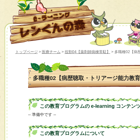
トップページ
>
医療チーム
>
役割04【薬剤師病棟常駐】
> 多職種02【
多職種02【病歴聴取・トリアージ能力教
この教育プログラムの e-learning コンテン
-- 準備中です --
この教育プログラムについて