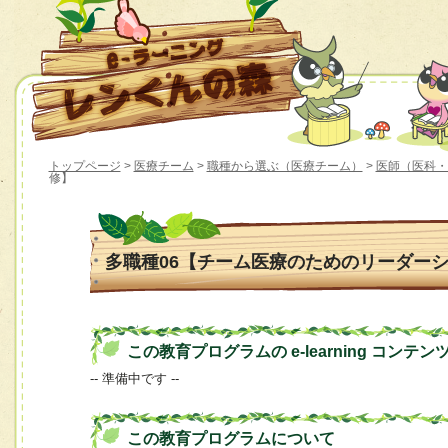
トップページ
>
医療チーム
>
職種から選ぶ（医療チーム）
>
医師（医科・
修】
多職種06【チーム医療のためのリーダー
この教育プログラムの e-learning コンテン
-- 準備中です --
この教育プログラムについて