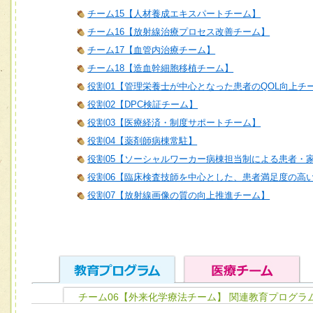
チーム15【人材養成エキスパートチーム】
チーム16【放射線治療プロセス改善チーム】
チーム17【血管内治療チーム】
チーム18【造血幹細胞移植チーム】
役割01【管理栄養士が中心となった患者のQOL向上チ
役割02【DPC検証チーム】
役割03【医療経済・制度サポートチーム】
役割04【薬剤師病棟常駐】
役割05【ソーシャルワーカー病棟担当制による患者・
役割06【臨床検査技師を中心とした、患者満足度の高
役割07【放射線画像の質の向上推進チーム】
チーム06【外来化学療法チーム】 関連教育プログラ