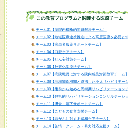
この教育プログラムと関連する医療チーム
チーム01【病院内横断的問題解決チーム】
チーム02【地域医療連携推進による高度医療を必要と
チーム03【癌患者服薬サポートチーム】
チーム04【口腔ケアチーム】
チーム05【せん妄対策チーム】
チーム06【外来化学療法チーム】
チーム07【病院職員に対する院内感染対策教育チーム
チーム08【地域関係機関と連携した小児リハビリテー
チーム09【術前から始める周術期リハビリテーション
チーム10【包括的リハビリテーションコンサルテーシ
チーム11【摂食・嚥下サポートチーム】
チーム12【こどもの食育支援チーム】
チーム13【非がんに対する緩和ケアチーム】
チーム14【苦情・クレーム・暴力対応支援チーム】