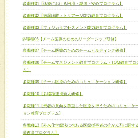
ユニット１ 医療人としての基礎能力
多職種01【診療における円滑・親切・安心プログラム】
全人的医療を実践する医療人として、必要な基礎能力を身
チーム01【病院内横断的問題解決チーム】
多職種02【病歴聴取・トリアージ能力教育プログラム】
ける
チーム02【地域医療連携推進による高度医療を必要とする
ユニット２ チーム医療構成力
多職種03【フィジカルアセスメント能力教育プログラム】
宅患者等支援チーム】
必要に応じて柔軟に医療チームを組織し、強調できる
多職種06【チーム医療のためのリーダーシップ研修】
チーム03【癌患者服薬サポートチーム】
ユニット３ 多職種連携力
多職種07【チーム医療のためのチームビルディング研修】
チーム04【口腔ケアチーム】
他職種の視点とスキルを学び、相互理解と連携を深める
チーム05【せん妄対策チーム】
多職種08【チームマネジメント教育プログラム・TQM教育プロ
ム】
チーム06【外来化学療法チーム】
多職種09【チーム医療のためのコミュニケーション研修】
チーム07【病院職員に対する院内感染対策教育チーム】
多職種10【多職種連携新人研修】
チーム08【地域関係機関と連携した小児リハビリテーショ
チーム】
多職種11【患者の意向を尊重した医療を行うためのコミュニケ
ョン教育プログラム】
チーム09【術前から始める周術期リハビリテーションチー
ム】
多職種13【外来化学療法に携わる医療従事者の抗がん剤に関す
チーム10【包括的リハビリテーションコンサルテーション
通教育プログラム】