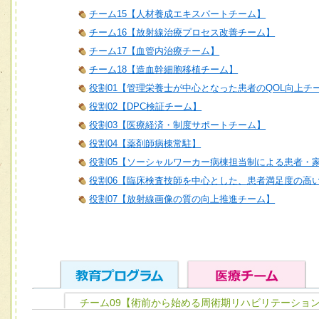
チーム15【人材養成エキスパートチーム】
チーム16【放射線治療プロセス改善チーム】
チーム17【血管内治療チーム】
チーム18【造血幹細胞移植チーム】
役割01【管理栄養士が中心となった患者のQOL向上チ
役割02【DPC検証チーム】
役割03【医療経済・制度サポートチーム】
役割04【薬剤師病棟常駐】
役割05【ソーシャルワーカー病棟担当制による患者・
役割06【臨床検査技師を中心とした、患者満足度の高
役割07【放射線画像の質の向上推進チーム】
チーム09【術前から始める周術期リハビリテーショ