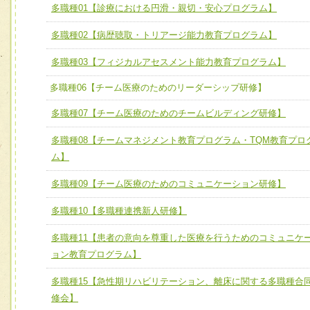
ユニット１ 医療人としての基礎能力
多職種01【診療における円滑・親切・安心プログラム】
全人的医療を実践する医療人として、必要な基礎能力を身
チーム01【病院内横断的問題解決チーム】
多職種02【病歴聴取・トリアージ能力教育プログラム】
ける
チーム02【地域医療連携推進による高度医療を必要とする
ユニット２ チーム医療構成力
多職種03【フィジカルアセスメント能力教育プログラム】
宅患者等支援チーム】
必要に応じて柔軟に医療チームを組織し、強調できる
多職種06【チーム医療のためのリーダーシップ研修】
チーム03【癌患者服薬サポートチーム】
ユニット３ 多職種連携力
多職種07【チーム医療のためのチームビルディング研修】
チーム04【口腔ケアチーム】
他職種の視点とスキルを学び、相互理解と連携を深める
チーム05【せん妄対策チーム】
多職種08【チームマネジメント教育プログラム・TQM教育プロ
ム】
チーム06【外来化学療法チーム】
多職種09【チーム医療のためのコミュニケーション研修】
チーム07【病院職員に対する院内感染対策教育チーム】
多職種10【多職種連携新人研修】
チーム08【地域関係機関と連携した小児リハビリテーショ
チーム】
多職種11【患者の意向を尊重した医療を行うためのコミュニケ
ョン教育プログラム】
チーム09【術前から始める周術期リハビリテーションチー
ム】
多職種15【急性期リハビリテーション、離床に関する多職種合
チーム10【包括的リハビリテーションコンサルテーション
修会】