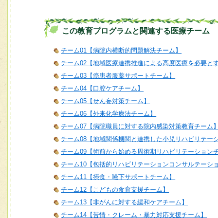
この教育プログラムと関連する医療チーム
チーム01【病院内横断的問題解決チーム】
チーム02【地域医療連携推進による高度医療を必要と
チーム03【癌患者服薬サポートチーム】
チーム04【口腔ケアチーム】
チーム05【せん妄対策チーム】
チーム06【外来化学療法チーム】
チーム07【病院職員に対する院内感染対策教育チーム
チーム08【地域関係機関と連携した小児リハビリテー
チーム09【術前から始める周術期リハビリテーション
チーム10【包括的リハビリテーションコンサルテーシ
チーム11【摂食・嚥下サポートチーム】
チーム12【こどもの食育支援チーム】
チーム13【非がんに対する緩和ケアチーム】
チーム14【苦情・クレーム・暴力対応支援チーム】