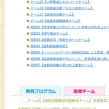
チーム15【人材養成エキスパートチーム】
チーム16【放射線治療プロセス改善チーム】
チーム17【血管内治療チーム】
チーム18【造血幹細胞移植チーム】
役割01【管理栄養士が中心となった患者のQOL向上チ
役割02【DPC検証チーム】
役割03【医療経済・制度サポートチーム】
役割04【薬剤師病棟常駐】
役割05【ソーシャルワーカー病棟担当制による患者・
役割06【臨床検査技師を中心とした、患者満足度の高
役割07【放射線画像の質の向上推進チーム】
チーム01【病院内横断的問題解決チーム】 関連教育
ユニット１ 医療人としての基礎能力
多職種01【診療における円滑・親切・安心プログラム】