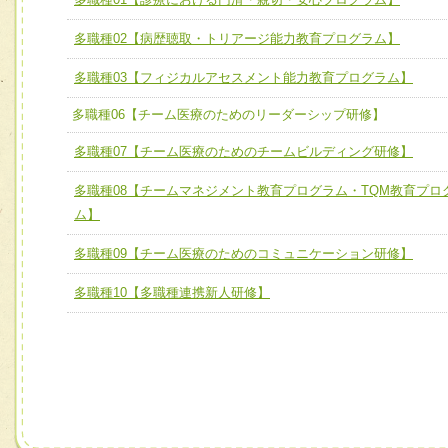
全人的医療を実践する医療人として、必要な基礎能力を身
チーム01【病院内横断的問題解決チーム】
多職種02【病歴聴取・トリアージ能力教育プログラム】
ける
チーム02【地域医療連携推進による高度医療を必要とする
ユニット２ チーム医療構成力
多職種03【フィジカルアセスメント能力教育プログラム】
宅患者等支援チーム】
必要に応じて柔軟に医療チームを組織し、強調できる
多職種06【チーム医療のためのリーダーシップ研修】
チーム03【癌患者服薬サポートチーム】
ユニット３ 多職種連携力
多職種07【チーム医療のためのチームビルディング研修】
チーム04【口腔ケアチーム】
他職種の視点とスキルを学び、相互理解と連携を深める
チーム05【せん妄対策チーム】
多職種08【チームマネジメント教育プログラム・TQM教育プロ
ム】
チーム06【外来化学療法チーム】
多職種09【チーム医療のためのコミュニケーション研修】
チーム07【病院職員に対する院内感染対策教育チーム】
多職種10【多職種連携新人研修】
チーム08【地域関係機関と連携した小児リハビリテーショ
チーム】
チーム09【術前から始める周術期リハビリテーションチー
ム】
チーム10【包括的リハビリテーションコンサルテーション
ーム】