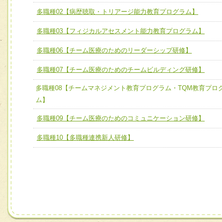
全人的医療を実践する医療人として、必要な基礎能力を身
チーム01【病院内横断的問題解決チーム】
多職種02【病歴聴取・トリアージ能力教育プログラム】
ける
チーム02【地域医療連携推進による高度医療を必要とする
ユニット２ チーム医療構成力
多職種03【フィジカルアセスメント能力教育プログラム】
宅患者等支援チーム】
必要に応じて柔軟に医療チームを組織し、強調できる
多職種06【チーム医療のためのリーダーシップ研修】
チーム03【癌患者服薬サポートチーム】
ユニット３ 多職種連携力
チーム04【口腔ケアチーム】
多職種07【チーム医療のためのチームビルディング研修】
他職種の視点とスキルを学び、相互理解と連携を深める
チーム05【せん妄対策チーム】
多職種08【チームマネジメント教育プログラム・TQM教育プロ
ム】
チーム06【外来化学療法チーム】
多職種09【チーム医療のためのコミュニケーション研修】
チーム07【病院職員に対する院内感染対策教育チーム】
多職種10【多職種連携新人研修】
チーム08【地域関係機関と連携した小児リハビリテーショ
チーム】
チーム09【術前から始める周術期リハビリテーションチー
ム】
チーム10【包括的リハビリテーションコンサルテーション
ーム】