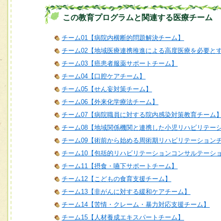
この教育プログラムと関連する医療チーム
チーム01【病院内横断的問題解決チーム】
チーム02【地域医療連携推進による高度医療を必要と
チーム03【癌患者服薬サポートチーム】
チーム04【口腔ケアチーム】
チーム05【せん妄対策チーム】
チーム06【外来化学療法チーム】
チーム07【病院職員に対する院内感染対策教育チーム
チーム08【地域関係機関と連携した小児リハビリテー
チーム09【術前から始める周術期リハビリテーション
チーム10【包括的リハビリテーションコンサルテーシ
チーム11【摂食・嚥下サポートチーム】
チーム12【こどもの食育支援チーム】
チーム13【非がんに対する緩和ケアチーム】
チーム14【苦情・クレーム・暴力対応支援チーム】
チーム15【人材養成エキスパートチーム】