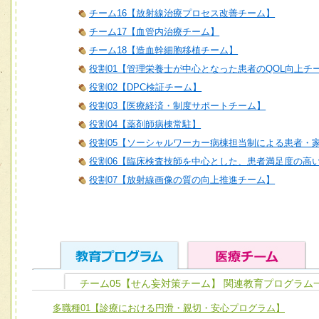
チーム16【放射線治療プロセス改善チーム】
チーム17【血管内治療チーム】
チーム18【造血幹細胞移植チーム】
役割01【管理栄養士が中心となった患者のQOL向上チ
役割02【DPC検証チーム】
役割03【医療経済・制度サポートチーム】
役割04【薬剤師病棟常駐】
役割05【ソーシャルワーカー病棟担当制による患者・
役割06【臨床検査技師を中心とした、患者満足度の高
役割07【放射線画像の質の向上推進チーム】
チーム05【せん妄対策チーム】 関連教育プログラム
ユニット１ 医療人としての基礎能力
多職種01【診療における円滑・親切・安心プログラム】