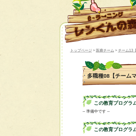
トップページ
>
医療チーム
>
チーム13
多職種08【チーム
この教育プログラムの 
-- 準備中です --
この教育プログラ