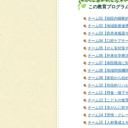
この教育プログラ
チーム01【病院内横断
チーム02【地域医療連
チーム03【癌患者服薬
チーム04【口腔ケアチ
チーム05【せん妄対策
チーム06【外来化学療
チーム07【病院職員に
チーム08【地域関係機
チーム09【術前から始
チーム10【包括的リハ
チーム11【摂食・嚥下
チーム12【こどもの食
チーム13【非がんに対
チーム14【苦情・クレ
チーム15【人材養成エ