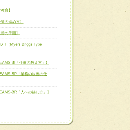
ーム】
ア教育】
び効果的な指導ができる
善チーム】
会議の進め方】
改善の手順】
yers Briggs Type
患者のQOL向上チーム】
AMS-BI「仕事の教え方」】
ーム】
EAMS-BP「業務の改善の仕
担当制による患者・家族へ
EAMS-BR「人への接し方」】
た、患者満足度の高い臨床
進チーム】