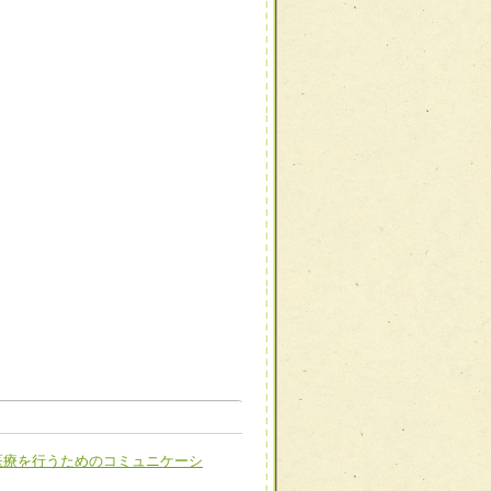
職種から選ぶ
職種から選ぶ
医療を行うためのコミュニケーシ
新たな可能性を広げる
対応支援チーム】