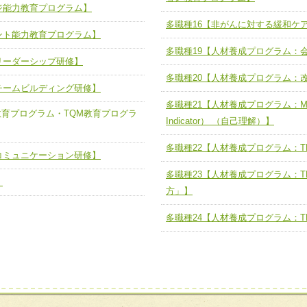
ジ能力教育プログラム】
ユニット５ 人材養成力
推進による高度医療を必要とする在
チーム15【人材養成エキスパートチ
多職種16【非がんに対する緩和ケ
力
人材養成のためのマネジメントおよ
ント能力教育プログラム】
チーム16【放射線治療プロセス改
ームを組織し、強調できる
多職種19【人材養成プログラム：
リーダーシップ研修】
ートチーム】
チーム17【血管内治療チーム】
多職種20【人材養成プログラム：
】
チームビルディング研修】
び、相互理解と連携を深める
チーム18【造血幹細胞移植チーム】
多職種21【人材養成プログラム：MBTI（M
ム】
教育プログラム・TQM教育プログラ
役割01【管理栄養士が中心となった
Indicator） （自己理解）】
ーム】
役割02【DPC検証チーム】
多職種22【人材養成プログラム：TE
コミュニケーション研修】
する院内感染対策教育チーム】
役割03【医療経済・制度サポートチ
多職種23【人材養成プログラム：T
】
と連携した小児リハビリテーション
方」】
役割04【薬剤師病棟常駐】
役割05【ソーシャルワーカー病棟
多職種24【人材養成プログラム：T
る周術期リハビリテーションチー
の支援】
役割06【臨床検査技師を中心とし
リテーションコンサルテーションチ
検査推進チーム】
役割07【放射線画像の質の向上推