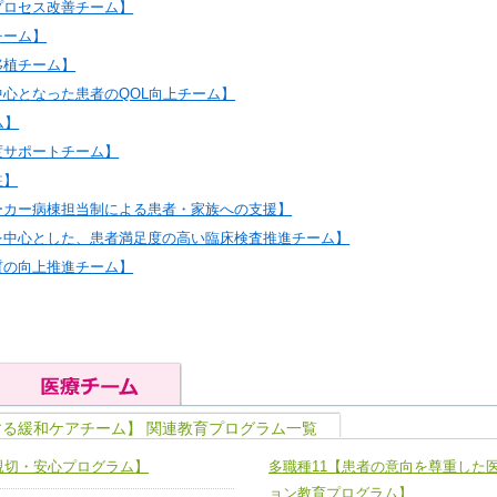
プロセス改善チーム】
チーム】
移植チーム】
中心となった患者のQOL向上チーム】
ム】
度サポートチーム】
駐】
ーカー病棟担当制による患者・家族への支援】
を中心とした、患者満足度の高い臨床検査推進チーム】
質の向上推進チーム】
する緩和ケアチーム】 関連教育プログラム一覧
の基礎能力
ユニット４ 専門能力拡大・向上
親切・安心プログラム】
多職種11【患者の意向を尊重した
人として、必要な基礎能力を身につ
各職種のスキルを拡大・向上させ、
題解決チーム】
チーム14【苦情・クレーム・暴力
ョン教育プログラム】