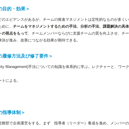
の目的・効果＞
どのエビデンスがあるが、チームの推進マネジメントは定性的なものが多くい
ために、
チームをマネジメントするための手法、分析の手法、課題解決の具体
トの視点をもって
、チームメンバーならびに支援チームの質を向上させ、チー
解決が進み、改善につながる効果が期待できる。
の履修方法及び修了要件＞
 quality Management)手法についての知識を体系的に学ぶ。レクチャーと
ートによる。
の指導体制＞
総務部で企画運営をする。まず 指導者（リーダー）養成を進め、メンバーの