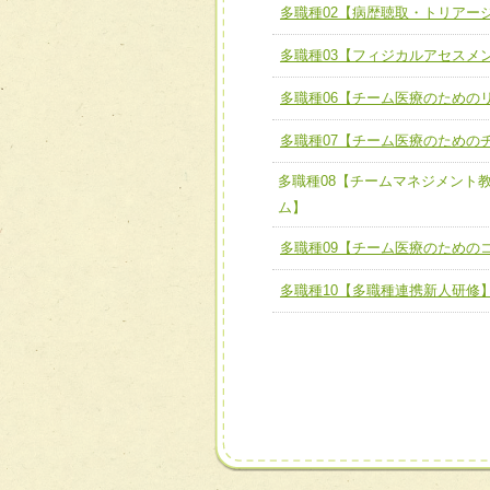
多職種02【病歴聴取・トリアー
ける
チーム02【地域医療連携
ユニット２ チーム医療構成
多職種03【フィジカルアセスメ
宅患者等支援チーム】
必要に応じて柔軟に医療チ
多職種06【チーム医療のための
チーム03【癌患者服薬サポ
ユニット３ 多職種連携力
チーム04【口腔ケアチーム
多職種07【チーム医療のための
他職種の視点とスキルを学
チーム05【せん妄対策チー
多職種08【チームマネジメント
ム】
チーム06【外来化学療法チ
多職種09【チーム医療のための
チーム07【病院職員に対
多職種10【多職種連携新人研修
チーム08【地域関係機関
チーム】
チーム09【術前から始め
ム】
チーム10【包括的リハビ
ーム】