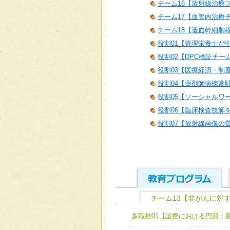
チーム16【放射線治療
チーム17【血管内治療
チーム18【造血幹細胞
役割01【管理栄養士が
役割02【DPC検証チー
役割03【医療経済・制
役割04【薬剤師病棟常
役割05【ソーシャルワ
役割06【臨床検査技師
役割07【放射線画像の
チーム13【非がんに対
ユニット１ 医療人として
多職種01【診療における円滑・
全人的医療を実践する医療
チーム01【病院内横断的問