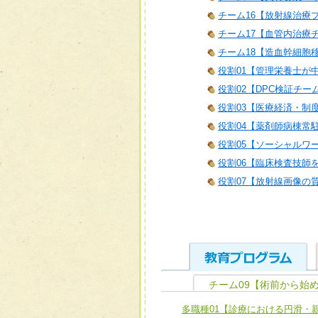
チーム16【放射線治療
チーム17【血管内治療
チーム18【造血幹細胞
役割01【管理栄養士が
役割02【DPC検証チー
役割03【医療経済・制
役割04【薬剤師病棟常
役割05【ソーシャルワ
役割06【臨床検査技師
役割07【放射線画像の
チーム09【術前から始
ユニット１ 医療人として
多職種01【診療における円滑・