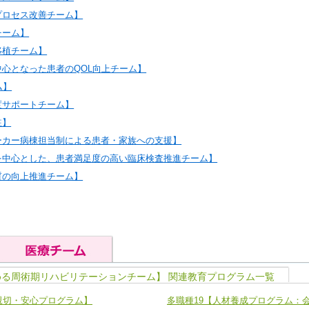
プロセス改善チーム】
チーム】
移植チーム】
中心となった患者のQOL向上チーム】
ム】
度サポートチーム】
駐】
ーカー病棟担当制による患者・家族への支援】
を中心とした、患者満足度の高い臨床検査推進チーム】
質の向上推進チーム】
める周術期リハビリテーションチーム】 関連教育プログラム一覧
の基礎能力
ユニット４ 専門能力拡大・向上
親切・安心プログラム】
多職種19【人材養成プログラム：