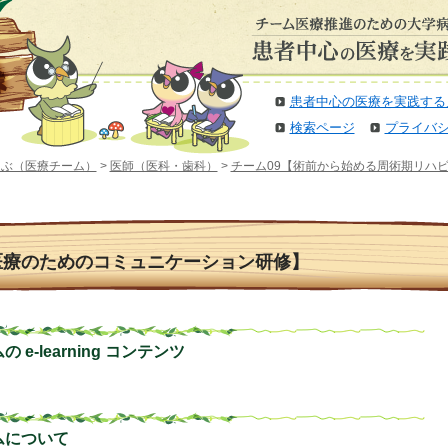
患者中心の医療を実践する
検索ページ
プライバ
選ぶ（医療チーム）
>
医師（医科・歯科）
>
チーム09【術前から始める周術期リハ
医療のためのコミュニケーション研修】
e-learning コンテンツ
ムについて