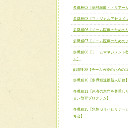
全人的医療を実践する医療
チーム01【病院内横断的問
多職種02【病歴聴取・トリアー
ける
チーム02【地域医療連携
ユニット２ チーム医療構成
多職種03【フィジカルアセスメ
宅患者等支援チーム】
必要に応じて柔軟に医療チ
多職種06【チーム医療のための
チーム03【癌患者服薬サポ
ユニット３ 多職種連携力
チーム04【口腔ケアチーム
多職種07【チーム医療のための
他職種の視点とスキルを学
チーム05【せん妄対策チー
多職種08【チームマネジメント
ム】
チーム06【外来化学療法チ
多職種09【チーム医療のための
チーム07【病院職員に対
多職種10【多職種連携新人研修
チーム08【地域関係機関
チーム】
多職種11【患者の意向を尊重し
ョン教育プログラム】
チーム09【術前から始め
ム】
多職種15【急性期リハビリテー
チーム10【包括的リハビ
修会】
ーム】