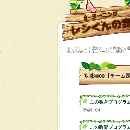
トップページ
>
医療チーム
>
職種から
療のためのコミュニケーション研修】
多職種09【チーム
この教育プログラムの 
-- 準備中です --
この教育プログラ