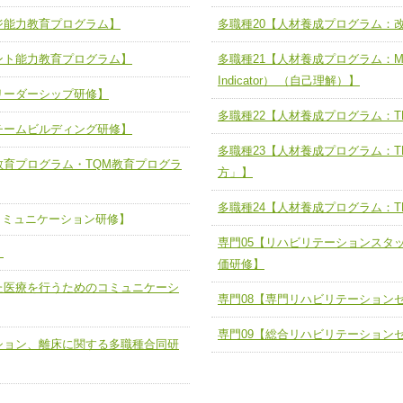
人として、必要な基礎能力を身につ
各職種のスキルを拡大・向上させ、
題解決チーム】
チーム14【苦情・クレーム・暴力
ジ能力教育プログラム】
多職種20【人材養成プログラム：
ユニット５ 人材養成力
推進による高度医療を必要とする在
チーム15【人材養成エキスパートチ
力
人材養成のためのマネジメントおよ
ント能力教育プログラム】
多職種21【人材養成プログラム：MBTI（M
チーム16【放射線治療プロセス改
ームを組織し、強調できる
Indicator） （自己理解）】
リーダーシップ研修】
ートチーム】
チーム17【血管内治療チーム】
多職種22【人材養成プログラム：TE
】
チームビルディング研修】
び、相互理解と連携を深める
チーム18【造血幹細胞移植チーム】
多職種23【人材養成プログラム：T
ム】
教育プログラム・TQM教育プログラ
役割01【管理栄養士が中心となった
方」】
ーム】
役割02【DPC検証チーム】
多職種24【人材養成プログラム：T
コミュニケーション研修】
する院内感染対策教育チーム】
役割03【医療経済・制度サポートチ
専門05【リハビリテーションスタ
】
と連携した小児リハビリテーション
価研修】
役割04【薬剤師病棟常駐】
た医療を行うためのコミュニケーシ
役割05【ソーシャルワーカー病棟
専門08【専門リハビリテーション
る周術期リハビリテーションチー
の支援】
専門09【総合リハビリテーション
ション、離床に関する多職種合同研
役割06【臨床検査技師を中心とし
リテーションコンサルテーションチ
検査推進チーム】