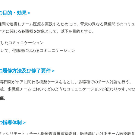
の目的・効果＞
種間で連携しチーム医療を実践するためには、背景の異なる職種間でのコミュ
ケアに関わる各職種を対象として、以下を目的とする。
重したコミュニケーション
おいて、他職種に伝わるコミュニケーション
の履修方法及び修了要件＞
各専門職がケアに関わる模擬ケースをもとに、多職種でのチーム討論を行う。
了後、多職種チームにおいてどのようなコミュニケーションが伝わりやすいの
開催。
の指導体制＞
ファシリテート：チーム医療教育推進室委員。医学群におけるチーム医療教育