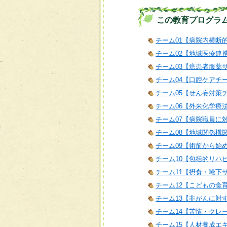
この教育プログラ
チーム01【病院内横断
チーム02【地域医療連
チーム03【癌患者服薬
チーム04【口腔ケアチ
チーム05【せん妄対策
チーム06【外来化学療
チーム07【病院職員に
チーム08【地域関係機
チーム09【術前から始
チーム10【包括的リハ
チーム11【摂食・嚥下
チーム12【こどもの食
チーム13【非がんに対
チーム14【苦情・クレ
チーム15【人材養成エ