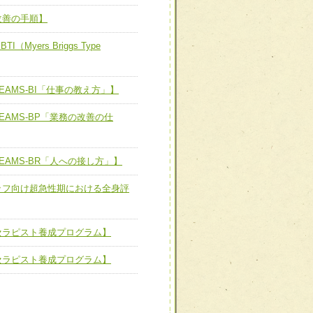
新たな可能性を広げる
対応支援チーム】
改善の手順】
ーム】
び効果的な指導ができる
yers Briggs Type
善チーム】
AMS-BI「仕事の教え方」】
EAMS-BP「業務の改善の仕
患者のQOL向上チーム】
EAMS-BR「人への接し方」】
ーム】
ッフ向け超急性期における全身評
担当制による患者・家族へ
セラピスト養成プログラム】
セラピスト養成プログラム】
た、患者満足度の高い臨床