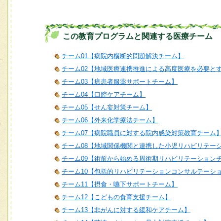
この教育プログラムと関連する医療チーム
チーム01【病院内横断的問題解決チーム】
チーム02【地域医療連携推進による高度医療を必要と
チーム03【癌患者服薬サポートチーム】
チーム04【口腔ケアチーム】
チーム05【せん妄対策チーム】
チーム06【外来化学療法チーム】
チーム07【病院職員に対する院内感染対策教育チーム
チーム08【地域関係機関と連携した小児リハビリテー
チーム09【術前から始める周術期リハビリテーション
チーム10【包括的リハビリテーションコンサルテーシ
チーム11【摂食・嚥下サポートチーム】
チーム12【こどもの食育支援チーム】
チーム13【非がんに対する緩和ケアチーム】