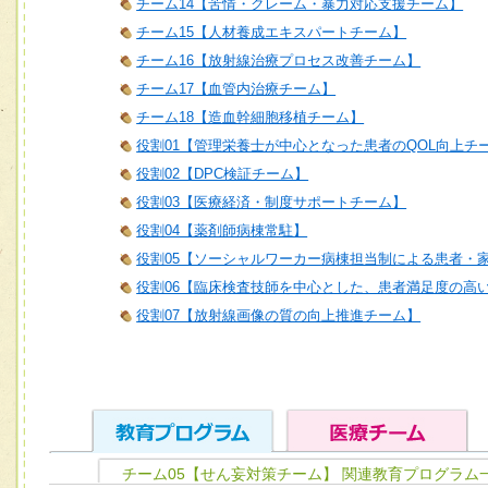
チーム14【苦情・クレーム・暴力対応支援チーム】
チーム15【人材養成エキスパートチーム】
チーム16【放射線治療プロセス改善チーム】
チーム17【血管内治療チーム】
チーム18【造血幹細胞移植チーム】
役割01【管理栄養士が中心となった患者のQOL向上チ
役割02【DPC検証チーム】
役割03【医療経済・制度サポートチーム】
役割04【薬剤師病棟常駐】
役割05【ソーシャルワーカー病棟担当制による患者・
役割06【臨床検査技師を中心とした、患者満足度の高
役割07【放射線画像の質の向上推進チーム】
チーム05【せん妄対策チーム】 関連教育プログラム