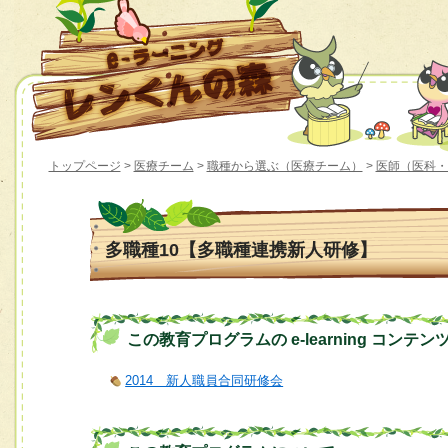
トップページ
>
医療チーム
>
職種から選ぶ（医療チーム）
>
医師（医科・
多職種10【多職種連携新人研修】
この教育プログラムの e-learning コンテン
2014 新人職員合同研修会