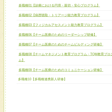
ユニット１ 医療人としての基礎能力
多職種01【診療における円滑・親切・安心プログラム】
全人的医療を実践する医療人として、必要な基礎能力を身
チーム01【病院内横断的問題解決チーム】
多職種02【病歴聴取・トリアージ能力教育プログラム】
ける
チーム02【地域医療連携推進による高度医療を必要とする
ユニット２ チーム医療構成力
多職種03【フィジカルアセスメント能力教育プログラム】
宅患者等支援チーム】
必要に応じて柔軟に医療チームを組織し、強調できる
多職種06【チーム医療のためのリーダーシップ研修】
チーム03【癌患者服薬サポートチーム】
ユニット３ 多職種連携力
チーム04【口腔ケアチーム】
多職種07【チーム医療のためのチームビルディング研修】
他職種の視点とスキルを学び、相互理解と連携を深める
チーム05【せん妄対策チーム】
多職種08【チームマネジメント教育プログラム・TQM教育プロ
ム】
チーム06【外来化学療法チーム】
多職種09【チーム医療のためのコミュニケーション研修】
チーム07【病院職員に対する院内感染対策教育チーム】
多職種10【多職種連携新人研修】
チーム08【地域関係機関と連携した小児リハビリテーショ
チーム】
チーム09【術前から始める周術期リハビリテーションチー
ム】
チーム10【包括的リハビリテーションコンサルテーション