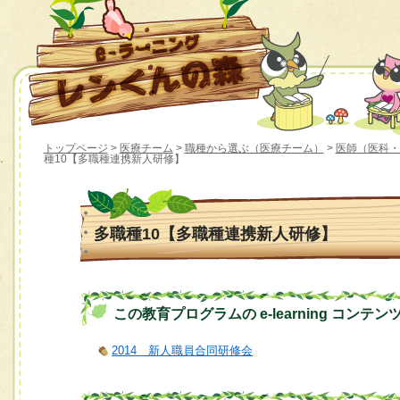
トップページ
>
医療チーム
>
職種から選ぶ（医療チーム）
>
医師（医科・
種10【多職種連携新人研修】
多職種10【多職種連携新人研修】
この教育プログラムの e-learning コンテン
2014 新人職員合同研修会