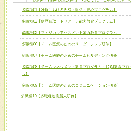
ユニット１ 医療人としての基礎能力
多職種01【診療における円滑・親切・安心プログラム】
全人的医療を実践する医療人として、必要な基礎能力を身
チーム01【病院内横断的問題解決チーム】
多職種02【病歴聴取・トリアージ能力教育プログラム】
ける
チーム02【地域医療連携推進による高度医療を必要とする
ユニット２ チーム医療構成力
多職種03【フィジカルアセスメント能力教育プログラム】
宅患者等支援チーム】
必要に応じて柔軟に医療チームを組織し、強調できる
多職種06【チーム医療のためのリーダーシップ研修】
チーム03【癌患者服薬サポートチーム】
ユニット３ 多職種連携力
チーム04【口腔ケアチーム】
多職種07【チーム医療のためのチームビルディング研修】
他職種の視点とスキルを学び、相互理解と連携を深める
チーム05【せん妄対策チーム】
多職種08【チームマネジメント教育プログラム・TQM教育プロ
ム】
チーム06【外来化学療法チーム】
多職種09【チーム医療のためのコミュニケーション研修】
チーム07【病院職員に対する院内感染対策教育チーム】
多職種10【多職種連携新人研修】
チーム08【地域関係機関と連携した小児リハビリテーショ
チーム】
チーム09【術前から始める周術期リハビリテーションチー
ム】