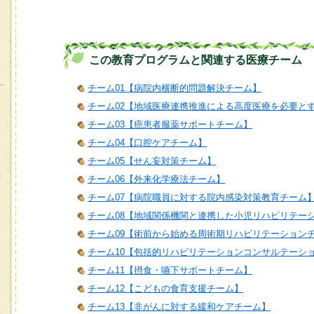
この教育プログラムと関連する医療チーム
チーム01【病院内横断的問題解決チーム】
チーム02【地域医療連携推進による高度医療を必要と
チーム03【癌患者服薬サポートチーム】
チーム04【口腔ケアチーム】
チーム05【せん妄対策チーム】
チーム06【外来化学療法チーム】
チーム07【病院職員に対する院内感染対策教育チーム
チーム08【地域関係機関と連携した小児リハビリテー
チーム09【術前から始める周術期リハビリテーション
チーム10【包括的リハビリテーションコンサルテーシ
チーム11【摂食・嚥下サポートチーム】
チーム12【こどもの食育支援チーム】
チーム13【非がんに対する緩和ケアチーム】