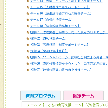
チーム14【苦情・クレーム・暴力対応支援チーム】
チーム15【人材養成エキスパートチーム】
チーム16【放射線治療プロセス改善チーム】
チーム17【血管内治療チーム】
チーム18【造血幹細胞移植チーム】
役割01【管理栄養士が中心となった患者のQOL向上チ
役割02【DPC検証チーム】
役割03【医療経済・制度サポートチーム】
役割04【薬剤師病棟常駐】
役割05【ソーシャルワーカー病棟担当制による患者・
役割06【臨床検査技師を中心とした、患者満足度の高
役割07【放射線画像の質の向上推進チーム】
チーム12【こどもの食育支援チーム】 関連教育プロ