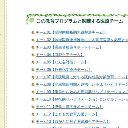
この教育プログラムと関連する医療チーム
チーム01【病院内横断的問題解決チーム】
チーム02【地域医療連携推進による高度医療を必要と
チーム03【癌患者服薬サポートチーム】
チーム04【口腔ケアチーム】
チーム05【せん妄対策チーム】
チーム06【外来化学療法チーム】
チーム07【病院職員に対する院内感染対策教育チーム
チーム08【地域関係機関と連携した小児リハビリテー
チーム09【術前から始める周術期リハビリテーション
チーム10【包括的リハビリテーションコンサルテーシ
チーム11【摂食・嚥下サポートチーム】
チーム12【こどもの食育支援チーム】
チーム13【非がんに対する緩和ケアチーム】