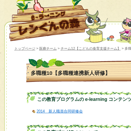
トップページ
>
医療チーム
>
チーム12【こどもの食育支援チーム】
> 多
多職種10【多職種連携新人研修】
この教育プログラムの e-learning コンテン
2014 新人職員合同研修会