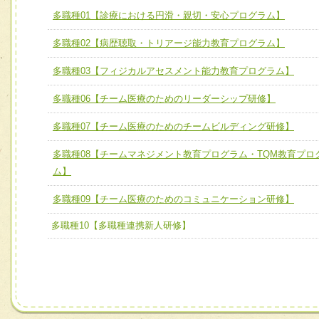
ユニット１ 医療人としての基礎能力
多職種01【診療における円滑・親切・安心プログラム】
全人的医療を実践する医療人として、必要な基礎能力を身
チーム01【病院内横断的問題解決チーム】
多職種02【病歴聴取・トリアージ能力教育プログラム】
ける
チーム02【地域医療連携推進による高度医療を必要とする
ユニット２ チーム医療構成力
多職種03【フィジカルアセスメント能力教育プログラム】
宅患者等支援チーム】
必要に応じて柔軟に医療チームを組織し、強調できる
多職種06【チーム医療のためのリーダーシップ研修】
チーム03【癌患者服薬サポートチーム】
ユニット３ 多職種連携力
チーム04【口腔ケアチーム】
多職種07【チーム医療のためのチームビルディング研修】
他職種の視点とスキルを学び、相互理解と連携を深める
チーム05【せん妄対策チーム】
多職種08【チームマネジメント教育プログラム・TQM教育プロ
ム】
チーム06【外来化学療法チーム】
多職種09【チーム医療のためのコミュニケーション研修】
チーム07【病院職員に対する院内感染対策教育チーム】
多職種10【多職種連携新人研修】
チーム08【地域関係機関と連携した小児リハビリテーショ
チーム】
チーム09【術前から始める周術期リハビリテーションチー
ム】
チーム10【包括的リハビリテーションコンサルテーション