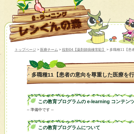
トップページ
>
医療チーム
>
役割04【薬剤師病棟常駐】
> 多職種11【
多職種11【患者の意向を尊重した医療を
この教育プログラムの e-learning コンテン
-- 準備中です --
この教育プログラムについて