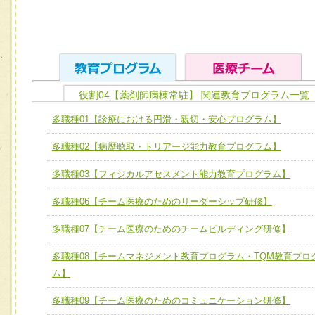
役割04【薬剤師病棟常駐】 関連教育プログラム一覧
ユニット１ 医療人としての基礎能力
多職種01【診療における円滑・親切・安心プログラム】
全人的医療を実践する医療人として、必要な基礎能力を身
チーム01【病院内横断的問題解決チーム】
多職種02【病歴聴取・トリアージ能力教育プログラム】
ける
チーム02【地域医療連携推進による高度医療を必要とする
ユニット２ チーム医療構成力
多職種03【フィジカルアセスメント能力教育プログラム】
宅患者等支援チーム】
必要に応じて柔軟に医療チームを組織し、強調できる
多職種06【チーム医療のためのリーダーシップ研修】
チーム03【癌患者服薬サポートチーム】
ユニット３ 多職種連携力
チーム04【口腔ケアチーム】
多職種07【チーム医療のためのチームビルディング研修】
他職種の視点とスキルを学び、相互理解と連携を深める
チーム05【せん妄対策チーム】
多職種08【チームマネジメント教育プログラム・TQM教育プロ
ム】
チーム06【外来化学療法チーム】
多職種09【チーム医療のためのコミュニケーション研修】
チーム07【病院職員に対する院内感染対策教育チーム】