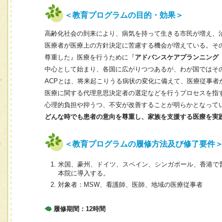
＜教育プログラムの目的・効果＞
高齢化社会の到来により、病気を持って生きる市民が増え、
医療者が医療上の方針決定に苦慮する機会が増えている。そ
尊重した』医療を行うために『
アドバンスケアプランニング
中心として始まり、各国に広がりつつあるが、わが国ではそ
ACPとは、将来起こりうる病状の変化に備えて、医療従事
医療に関する代理意思決定者の選定などを行うプロセスを指
心理的負担や抑うつ、不安が改善することが明らかとなって
どんな時でも患者の意向を尊重し、家族を支援する医療を実
＜教育プログラムの履修方法及び修了要件
米国、豪州、ドイツ、スペイン、シンガポール、香港で普及して
本院に導入する。
対象者：MSW、看護師、医師、地域の医療従事者
履修期間：12時間