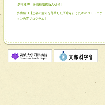
多職種10【多職種連携新人研修】
チーム08【地域関係機関と連携した小児リハビリテーショ
チーム】
多職種11【患者の意向を尊重した医療を行うためのコミュニケ
チーム09【術前から始める周術期リハビリテーションチー
ョン教育プログラム】
ム】
チーム10【包括的リハビリテーションコンサルテーション
ーム】
チーム11【摂食・嚥下サポートチーム】
チーム12【こどもの食育支援チーム】
チーム13【非がんに対する緩和ケアチーム】