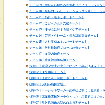
チーム09【術前から始める周術期リハビリテーション
チーム10【包括的リハビリテーションコンサルテーシ
チーム11【摂食・嚥下サポートチーム】
チーム12【こどもの食育支援チーム】
チーム13【非がんに対する緩和ケアチーム】
チーム14【苦情・クレーム・暴力対応支援チーム】
チーム15【人材養成エキスパートチーム】
チーム16【放射線治療プロセス改善チーム】
チーム17【血管内治療チーム】
チーム18【造血幹細胞移植チーム】
役割01【管理栄養士が中心となった患者のQOL向上チ
役割02【DPC検証チーム】
役割03【医療経済・制度サポートチーム】
役割04【薬剤師病棟常駐】
役割05【ソーシャルワーカー病棟担当制による患者・
役割06【臨床検査技師を中心とした、患者満足度の高
役割07【放射線画像の質の向上推進チーム】