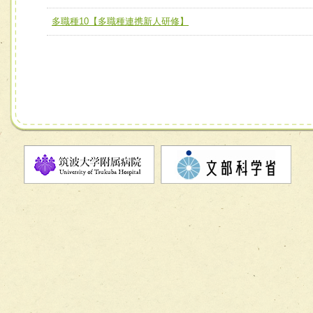
多職種10【多職種連携新人研修】
チーム08【地域関係機関と連携した小児リハビリテーショ
チーム】
チーム09【術前から始める周術期リハビリテーションチー
ム】
チーム10【包括的リハビリテーションコンサルテーション
ーム】
チーム11【摂食・嚥下サポートチーム】
チーム12【こどもの食育支援チーム】
チーム13【非がんに対する緩和ケアチーム】