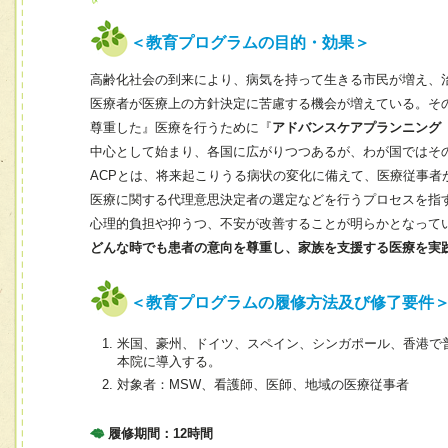
＜教育プログラムの目的・効果＞
高齢化社会の到来により、病気を持って生きる市民が増え、
医療者が医療上の方針決定に苦慮する機会が増えている。そ
尊重した』医療を行うために『
アドバンスケアプランニング
中心として始まり、各国に広がりつつあるが、わが国ではそ
ACPとは、将来起こりうる病状の変化に備えて、医療従事
医療に関する代理意思決定者の選定などを行うプロセスを指
心理的負担や抑うつ、不安が改善することが明らかとなって
どんな時でも患者の意向を尊重し、家族を支援する医療を実
＜教育プログラムの履修方法及び修了要件
米国、豪州、ドイツ、スペイン、シンガポール、香港で普及して
本院に導入する。
対象者：MSW、看護師、医師、地域の医療従事者
履修期間：12時間