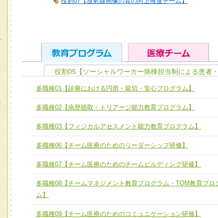
役割07【放射線画像の質の向上推進チーム】
役割05【ソーシャルワーカー病棟担当制による患者
ユニット１ 医療人としての基礎能力
多職種01【診療における円滑・親切・安心プログラム】
全人的医療を実践する医療人として、必要な基礎能力を身
チーム01【病院内横断的問題解決チーム】
多職種02【病歴聴取・トリアージ能力教育プログラム】
ける
チーム02【地域医療連携推進による高度医療を必要とする
ユニット２ チーム医療構成力
多職種03【フィジカルアセスメント能力教育プログラム】
宅患者等支援チーム】
必要に応じて柔軟に医療チームを組織し、強調できる
多職種06【チーム医療のためのリーダーシップ研修】
チーム03【癌患者服薬サポートチーム】
ユニット３ 多職種連携力
チーム04【口腔ケアチーム】
多職種07【チーム医療のためのチームビルディング研修】
他職種の視点とスキルを学び、相互理解と連携を深める
チーム05【せん妄対策チーム】
多職種08【チームマネジメント教育プログラム・TQM教育プロ
ム】
チーム06【外来化学療法チーム】
多職種09【チーム医療のためのコミュニケーション研修】
チーム07【病院職員に対する院内感染対策教育チーム】