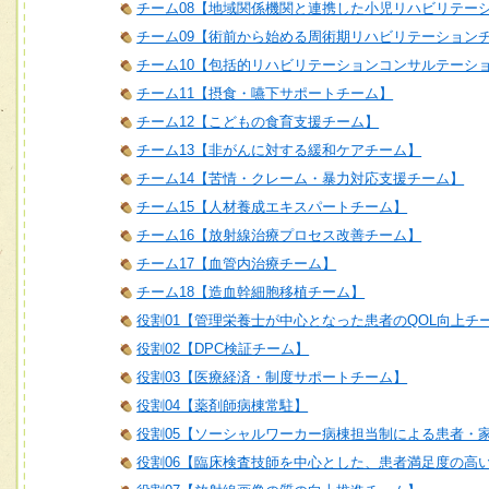
チーム08【地域関係機関と連携した小児リハビリテー
チーム09【術前から始める周術期リハビリテーション
チーム10【包括的リハビリテーションコンサルテーシ
チーム11【摂食・嚥下サポートチーム】
チーム12【こどもの食育支援チーム】
チーム13【非がんに対する緩和ケアチーム】
チーム14【苦情・クレーム・暴力対応支援チーム】
チーム15【人材養成エキスパートチーム】
チーム16【放射線治療プロセス改善チーム】
チーム17【血管内治療チーム】
チーム18【造血幹細胞移植チーム】
役割01【管理栄養士が中心となった患者のQOL向上チ
役割02【DPC検証チーム】
役割03【医療経済・制度サポートチーム】
役割04【薬剤師病棟常駐】
役割05【ソーシャルワーカー病棟担当制による患者・
役割06【臨床検査技師を中心とした、患者満足度の高