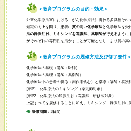
＜教育プログラムの目的・効果＞
外来化学療法室における、がん化学療法に携わる多職種それ
知識の向上を図り、患者に
質の高い化学療法
と化学療法を受
法の静脈注射、ミキシングを看護師、薬剤師が行える
ように
がそれぞれの専門性を活かすことが可能となり、より質の高
＜教育プログラムの履修方法及び修了要件
化学療法の基礎（講師：医師）
化学療法の薬理（講師：薬剤師）
化学療法中の患者の特徴（副作用含む）と指導（講師：看護
演習1 化学療法のミキシング（薬剤師対象）
演習2 化学療法の静脈注射（看護師、研修医対象）
上記すべてを履修することに加え、ミキシング、静脈注射に関
履修期間：3日間