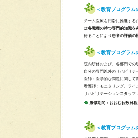
＜教育プログラム
チーム医療を円滑に推進する
は
各職種の持つ専門的知識を
得ることにより
患者の評価の
＜教育プログラム
院内研修および、各部門での
自分の専門以外のリハビリテ
医師：医学的な問題に関して
看護師：モニタリング、ライ
リハビリテーションスタッフ
履修期間：おおむね数日程
＜教育プログラム