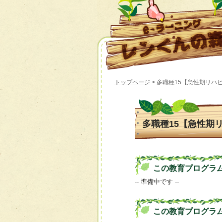
トップページ
> 多職種15【急性期リ
多職種15【急性期
この教育プログラムの 
-- 準備中です --
この教育プログラ