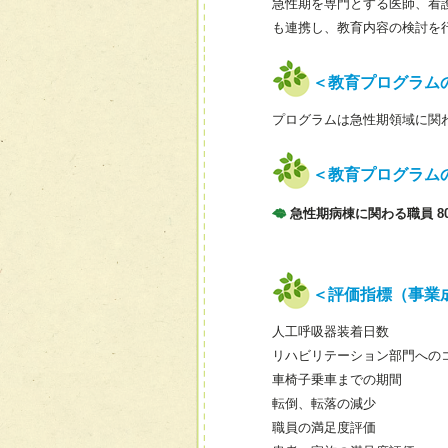
急性期を専門とする医師、看
も連携し、教育内容の検討を
＜教育プログラム
プログラムは急性期領域に関
＜教育プログラム
急性期病棟に関わる職員 8
＜評価指標（事業
人工呼吸器装着日数
リハビリテーション部門への
車椅子乗車までの期間
転倒、転落の減少
職員の満足度評価