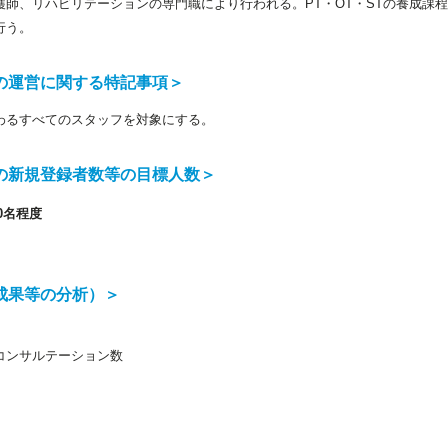
護師、リハビリテーションの専門職により行われる。PT・OT・STの養成課
行う。
の運営に関する特記事項＞
わるすべてのスタッフを対象にする。
の新規登録者数等の目標人数＞
0名程度
成果等の分析）＞
コンサルテーション数