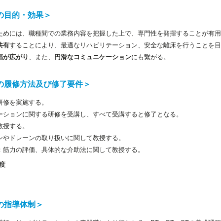
の目的・効果＞
ためには、職種間での業務内容を把握した上で、専門性を発揮することが有用
共有
することにより、最適なリハビリテーション、安全な離床を行うことを目
幅が広がり
、また、
円滑なコミュニケーション
にも繋がる。
の履修方法及び修了要件＞
研修を実施する。
ーションに関する研修を受講し、すべて受講すると修了となる。
教授する。
ンやドレーンの取り扱いに関して教授する。
：筋力の評価、具体的な介助法に関して教授する。
度
の指導体制＞