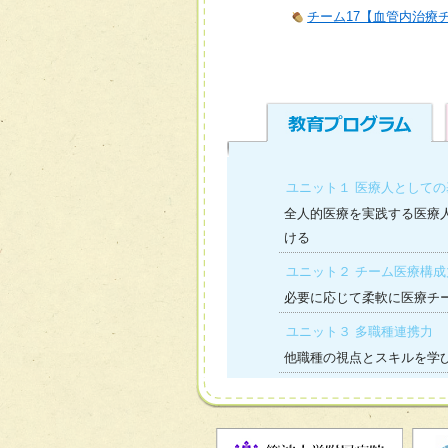
チーム17【血管内治療
ユニット１ 医療人として
全人的医療を実践する医療
ける
ユニット２ チーム医療構成
必要に応じて柔軟に医療チ
ユニット３ 多職種連携力
他職種の視点とスキルを学