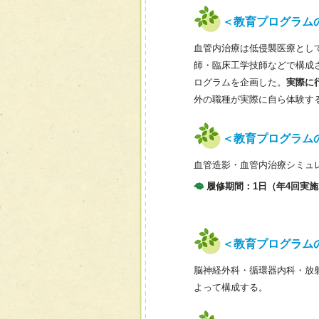
＜教育プログラム
血管内治療は低侵襲医療とし
師・臨床工学技師などで構成
ログラムを企画した。
実際に
外の職種が実際に自ら体験す
＜教育プログラム
血管造影・血管内治療シミュ
履修期間：1日（年4回実施
＜教育プログラム
脳神経外科・循環器内科・放
よって構成する。