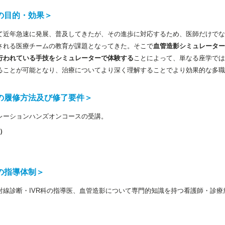
の目的・効果＞
て近年急速に発展、普及してきたが、その進歩に対応するため、医師だけでな
される医療チームの教育が課題となってきた。そこで
血管造影シミュレーター
行われている手技をシミュレーターで体験する
ことによって、単なる座学では
ることが可能となり、治療についてより深く理解することでより効果的な多職
の履修方法及び修了要件＞
レーションハンズオンコースの受講。
）
の指導体制＞
射線診断・IVR科の指導医、血管造影について専門的知識を持つ看護師・診療