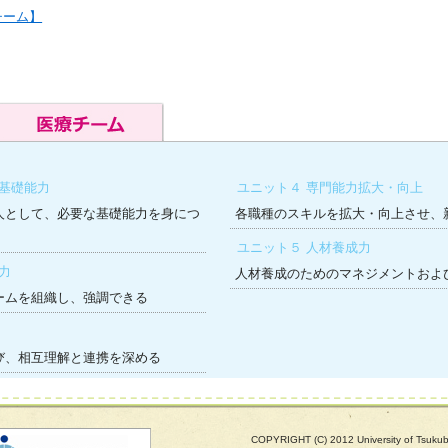
チーム】
の基礎能力
ユニット４ 専門能力拡大・向上
人として、必要な基礎能力を身につ
各職種のスキルを拡大・向上させ、
ユニット５ 人材養成力
力
人材養成のためのマネジメントおよ
ームを組織し、強調できる
び、相互理解と連携を深める
COPYRIGHT (C) 2012 University of Tsuk