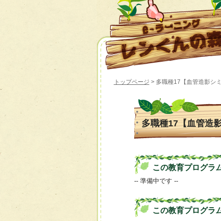
トップページ
> 多職種17【血管造影
多職種17【血管造
この教育プログラムの 
-- 準備中です --
この教育プログラ