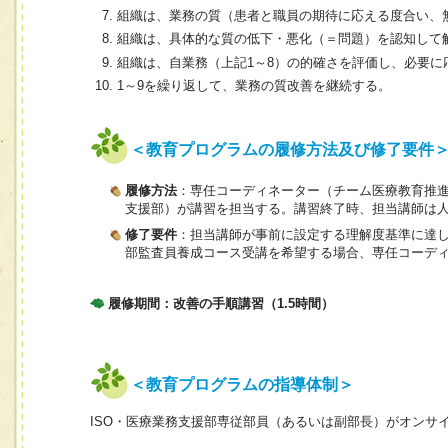
組織は、業務の質（患者と職員の期待に応える度合い、
組織は、具体的な質の低下・悪化（＝問題）を認知して
組織は、自業務（上記1～8）の的確さを評価し、必要
1～9を繰り返して、業務の質改善を継続する。
＜教育プログラムの履修方法及び修了要件
履修方法
：専任コーディネーター（チーム医療教育推進
支援部）が講習を担当する。講習終了時、担当講師は
修了要件
：担当講師が事前に設定する理解度基準に達し
部監査員養成コース受講を希望する場合、専任コーデ
履修期間：改善の手順講習（1.5時間）
＜教育プログラムの指導体制＞
ISO・医療業務支援部専従部員（あるいは副部長）がオンサ