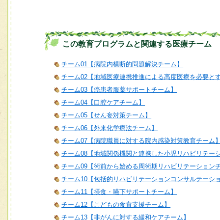
この教育プログラムと関連する医療チーム
チーム01【病院内横断的問題解決チーム】
チーム02【地域医療連携推進による高度医療を必要と
チーム03【癌患者服薬サポートチーム】
チーム04【口腔ケアチーム】
チーム05【せん妄対策チーム】
チーム06【外来化学療法チーム】
チーム07【病院職員に対する院内感染対策教育チーム
チーム08【地域関係機関と連携した小児リハビリテー
チーム09【術前から始める周術期リハビリテーション
チーム10【包括的リハビリテーションコンサルテーシ
チーム11【摂食・嚥下サポートチーム】
チーム12【こどもの食育支援チーム】
チーム13【非がんに対する緩和ケアチーム】