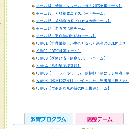
チーム14【苦情・クレーム・暴力対応支援チーム】
チーム15【人材養成エキスパートチーム】
チーム16【放射線治療プロセス改善チーム】
チーム17【血管内治療チーム】
チーム18【造血幹細胞移植チーム】
役割01【管理栄養士が中心となった患者のQOL向上チ
役割02【DPC検証チーム】
役割03【医療経済・制度サポートチーム】
役割04【薬剤師病棟常駐】
役割05【ソーシャルワーカー病棟担当制による患者・
役割06【臨床検査技師を中心とした、患者満足度の高
役割07【放射線画像の質の向上推進チーム】