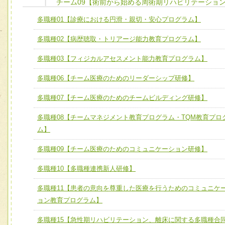
チーム09【術前から始める周術期リハビリテーショ
ユニット１ 医療人としての基礎能力
多職種01【診療における円滑・親切・安心プログラム】
全人的医療を実践する医療人として、必要な基礎能力を身
チーム01【病院内横断的問題解決チーム】
多職種02【病歴聴取・トリアージ能力教育プログラム】
ける
チーム02【地域医療連携推進による高度医療を必要とする
ユニット２ チーム医療構成力
多職種03【フィジカルアセスメント能力教育プログラム】
宅患者等支援チーム】
必要に応じて柔軟に医療チームを組織し、強調できる
多職種06【チーム医療のためのリーダーシップ研修】
チーム03【癌患者服薬サポートチーム】
ユニット３ 多職種連携力
チーム04【口腔ケアチーム】
多職種07【チーム医療のためのチームビルディング研修】
他職種の視点とスキルを学び、相互理解と連携を深める
チーム05【せん妄対策チーム】
多職種08【チームマネジメント教育プログラム・TQM教育プロ
ム】
チーム06【外来化学療法チーム】
多職種09【チーム医療のためのコミュニケーション研修】
チーム07【病院職員に対する院内感染対策教育チーム】
多職種10【多職種連携新人研修】
チーム08【地域関係機関と連携した小児リハビリテーショ
チーム】
多職種11【患者の意向を尊重した医療を行うためのコミュニケ
チーム09【術前から始める周術期リハビリテーションチー
ョン教育プログラム】
ム】
多職種15【急性期リハビリテーション、離床に関する多職種合