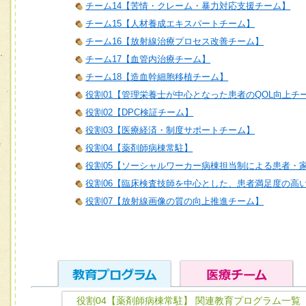
チーム14【苦情・クレーム・暴力対応支援チーム】
チーム15【人材養成エキスパートチーム】
チーム16【放射線治療プロセス改善チーム】
チーム17【血管内治療チーム】
チーム18【造血幹細胞移植チーム】
役割01【管理栄養士が中心となった患者のQOL向上チ
役割02【DPC検証チーム】
役割03【医療経済・制度サポートチーム】
役割04【薬剤師病棟常駐】
役割05【ソーシャルワーカー病棟担当制による患者・
役割06【臨床検査技師を中心とした、患者満足度の高
役割07【放射線画像の質の向上推進チーム】
役割04【薬剤師病棟常駐】 関連教育プログラム一覧