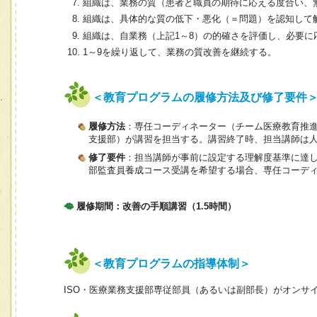
組織は、業務の質（患者と職員の期待に応える度合い、
組織は、具体的な質の低下・悪化（＝問題）を認知して
組織は、自業務（上記1～8）の的確さを評価し、必要
1～9を繰り返して、業務の質改善を継続する。
＜教育プログラムの履修方法及び修了要件
履修方法
：専任コーディネーター（チーム医療教育推進
支援部）が講習を担当する。講習終了時、担当講師は
修了要件
：担当講師が事前に設定する理解度基準に達し
部監査員養成コース受講を希望する場合、専任コーデ
履修期間：改善の手順講習（1.5時間）
＜教育プログラムの指導体制＞
ISO・医療業務支援部専従部員（あるいは副部長）がオンサ