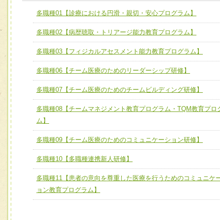
ユニット１ 医療人としての基礎能力
多職種01【診療における円滑・親切・安心プログラム】
全人的医療を実践する医療人として、必要な基礎能力を身
チーム01【病院内横断的問題解決チーム】
多職種02【病歴聴取・トリアージ能力教育プログラム】
ける
チーム02【地域医療連携推進による高度医療を必要とする
ユニット２ チーム医療構成力
多職種03【フィジカルアセスメント能力教育プログラム】
宅患者等支援チーム】
必要に応じて柔軟に医療チームを組織し、強調できる
多職種06【チーム医療のためのリーダーシップ研修】
チーム03【癌患者服薬サポートチーム】
ユニット３ 多職種連携力
チーム04【口腔ケアチーム】
多職種07【チーム医療のためのチームビルディング研修】
他職種の視点とスキルを学び、相互理解と連携を深める
チーム05【せん妄対策チーム】
多職種08【チームマネジメント教育プログラム・TQM教育プロ
ム】
チーム06【外来化学療法チーム】
多職種09【チーム医療のためのコミュニケーション研修】
チーム07【病院職員に対する院内感染対策教育チーム】
多職種10【多職種連携新人研修】
チーム08【地域関係機関と連携した小児リハビリテーショ
チーム】
多職種11【患者の意向を尊重した医療を行うためのコミュニケ
チーム09【術前から始める周術期リハビリテーションチー
ョン教育プログラム】
ム】
チーム10【包括的リハビリテーションコンサルテーション