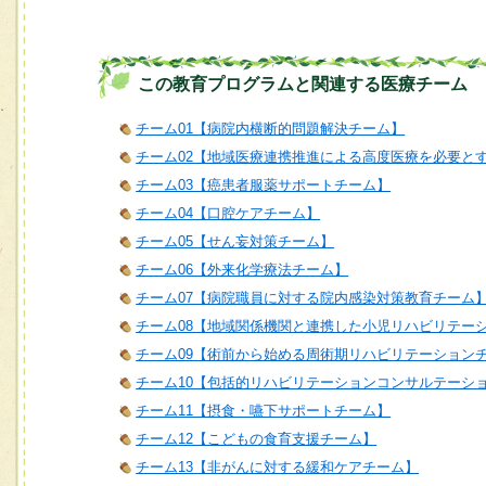
この教育プログラムと関連する医療チーム
チーム01【病院内横断的問題解決チーム】
チーム02【地域医療連携推進による高度医療を必要と
チーム03【癌患者服薬サポートチーム】
チーム04【口腔ケアチーム】
チーム05【せん妄対策チーム】
チーム06【外来化学療法チーム】
チーム07【病院職員に対する院内感染対策教育チーム
チーム08【地域関係機関と連携した小児リハビリテー
チーム09【術前から始める周術期リハビリテーション
チーム10【包括的リハビリテーションコンサルテーシ
チーム11【摂食・嚥下サポートチーム】
チーム12【こどもの食育支援チーム】
チーム13【非がんに対する緩和ケアチーム】