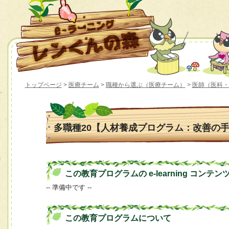
トップページ
>
医療チーム
>
職種から選ぶ（医療チーム）
>
医師（医科・
多職種20【人材養成プログラム：改善の
この教育プログラムの e-learning コンテン
-- 準備中です --
この教育プログラムについて