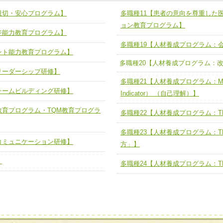
の基礎能力
ユニット４ 専門能力拡大・向上
親切・安心プログラム】
多職種11【患者の意向を尊重した
人として、必要な基礎能力を身につ
各職種のスキルを拡大・向上させ、
題解決チーム】
チーム14【苦情・クレーム・暴力
ョン教育プログラム】
ジ能力教育プログラム】
ユニット５ 人材養成力
推進による高度医療を必要とする在
チーム15【人材養成エキスパートチ
多職種19【人材養成プログラム：
力
人材養成のためのマネジメントおよ
ント能力教育プログラム】
チーム16【放射線治療プロセス改
多職種20【人材養成プログラム：
ームを組織し、強調できる
リーダーシップ研修】
ートチーム】
チーム17【血管内治療チーム】
多職種21【人材養成プログラム：MBTI（M
】
チームビルディング研修】
び、相互理解と連携を深める
Indicator） （自己理解）】
チーム18【造血幹細胞移植チーム】
ム】
教育プログラム・TQM教育プログラ
多職種22【人材養成プログラム：TE
役割01【管理栄養士が中心となった
ーム】
役割02【DPC検証チーム】
多職種23【人材養成プログラム：T
コミュニケーション研修】
する院内感染対策教育チーム】
方」】
役割03【医療経済・制度サポートチ
】
と連携した小児リハビリテーション
多職種24【人材養成プログラム：T
役割04【薬剤師病棟常駐】
役割05【ソーシャルワーカー病棟
る周術期リハビリテーションチー
の支援】
役割06【臨床検査技師を中心とし
リテーションコンサルテーションチ