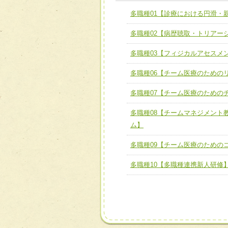
ユニット１ 医療人として
多職種01【診療における円滑・
全人的医療を実践する医療
チーム01【病院内横断的問
多職種02【病歴聴取・トリアー
ける
チーム02【地域医療連携
ユニット２ チーム医療構成
多職種03【フィジカルアセスメ
宅患者等支援チーム】
必要に応じて柔軟に医療チ
多職種06【チーム医療のための
チーム03【癌患者服薬サポ
ユニット３ 多職種連携力
チーム04【口腔ケアチーム
多職種07【チーム医療のための
他職種の視点とスキルを学
チーム05【せん妄対策チー
多職種08【チームマネジメント
ム】
チーム06【外来化学療法チ
多職種09【チーム医療のための
チーム07【病院職員に対
多職種10【多職種連携新人研修
チーム08【地域関係機関
チーム】
チーム09【術前から始め
ム】
チーム10【包括的リハビ