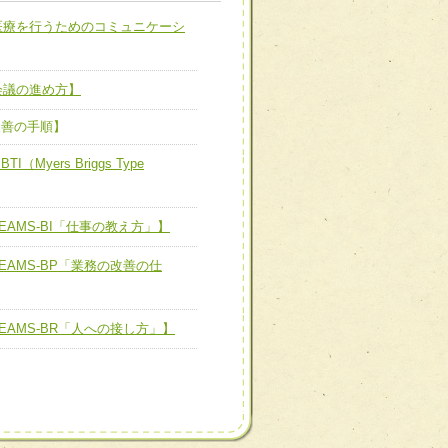
職種から選ぶ
医療を行うためのコミュニケーシ
新たな可能性を広げる
対応支援チーム】
ーム】
会議の進め方】
び効果的な指導ができる
善チーム】
改善の手順】
yers Briggs Type
AMS-BI「仕事の教え方」】
患者のQOL向上チーム】
EAMS-BP「業務の改善の仕
ーム】
EAMS-BR「人への接し方」】
担当制による患者・家族へ
た、患者満足度の高い臨床