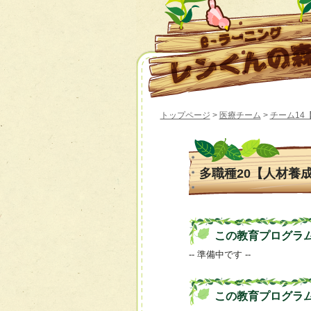
トップページ
>
医療チーム
>
チーム14
多職種20【人材養
この教育プログラムの 
-- 準備中です --
この教育プログラ