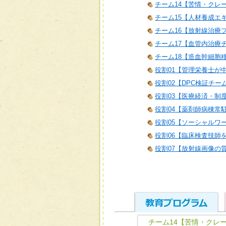
チーム14【苦情・クレ
チーム15【人材養成エ
チーム16【放射線治療
チーム17【血管内治療
チーム18【造血幹細胞
役割01【管理栄養士が
役割02【DPC検証チー
役割03【医療経済・制
役割04【薬剤師病棟常
役割05【ソーシャルワ
役割06【臨床検査技師
役割07【放射線画像の
チーム14【苦情・クレ