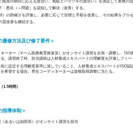
と職員の期待に応える度合い、無駄とバラツキの度合い）を測定して業務の
下・悪化（＝問題）を認知して解決（改善）する。
～8）の的確さを評価し、必要に応じて目標と手順を改善し、その結果をプロ
務の質改善を継続する。
の履修方法及び修了要件＞
ネーター（チーム医療教育推進室）がオンサイト講習を企画・調整し、ISO推
する。講習終了時、担当講師は人材養成エキスパートの理解度を評価しフィー
前に設定する理解度基準に達していること。人材養成エキスパートがISO認証
講を希望する場合、専任コーディネーターは資格取得調整に当たる。
1.5時間）
の指導体制＞
員（あるいは副部長）がオンサイト講習を担当