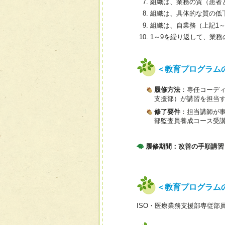
組織は、業務の質（患者
組織は、具体的な質の低
組織は、自業務（上記1
1～9を繰り返して、業
＜教育プログラム
履修方法
：専任コーディ
支援部）が講習を担当
修了要件
：担当講師が事
部監査員養成コース受
履修期間：改善の手順講習（
＜教育プログラム
ISO・医療業務支援部専従部