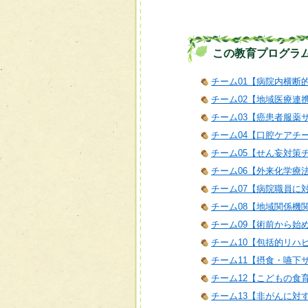
この教育プログラ
チーム01【病院内横断
チーム02【地域医療連
チーム03【癌患者服薬
チーム04【口腔ケアチ
チーム05【せん妄対策
チーム06【外来化学療
チーム07【病院職員に
チーム08【地域関係機
チーム09【術前から始
チーム10【包括的リハ
チーム11【摂食・嚥下
チーム12【こどもの食
チーム13【非がんに対