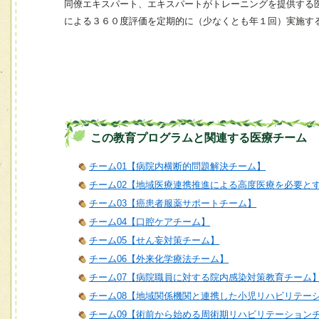
同僚エキスパート、エキスパートがトレーニングを提供する
による３６０度評価を定期的に（少なくとも年１回）実施す
この教育プログラムと関連する医療チーム
チーム01【病院内横断的問題解決チーム】
チーム02【地域医療連携推進による高度医療を必要と
チーム03【癌患者服薬サポートチーム】
チーム04【口腔ケアチーム】
チーム05【せん妄対策チーム】
チーム06【外来化学療法チーム】
チーム07【病院職員に対する院内感染対策教育チーム
チーム08【地域関係機関と連携した小児リハビリテー
チーム09【術前から始める周術期リハビリテーション