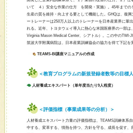
いて ４）安全な作業の仕方 を開発・実施）。45年までの
生産の質を維持・向上する要として機能した。GHQは、復興支
ートレーナーは250万人以上のトレーナーを日本産業界に輩
れる。近年、トヨタウェイ導入に熱心な米国医療界の一部は、TWI
Virginia Mason Medical Center、シアトル）。こ
筑波大学附属病院は、日本産業訓練協会の協力を得て下記を
TEAMS-BI講座マニュアルの作成
＜教育プログラムの新規登録者数等の目標
人材養成エキスパート（単年度当たり9人程度）
＜評価指標（事業成果等の分析）＞
人材養成エキスパート力量の評価指標は、TEAMS訓練体系
中する、変革する、情熱を持つ、方針を守る、成長を促す、