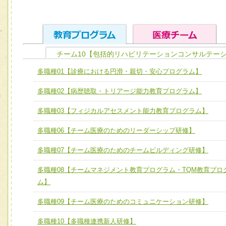
チーム10【包括的リハビリテーションコンサルテー
ユニット１ 医療人としての基礎能力
多職種01【診療における円滑・親切・安心プログラム】
全人的医療を実践する医療人として、必要な基礎能力を身
チーム01【病院内横断的問題解決チーム】
多職種02【病歴聴取・トリアージ能力教育プログラム】
ける
チーム02【地域医療連携推進による高度医療を必要とする
ユニット２ チーム医療構成力
多職種03【フィジカルアセスメント能力教育プログラム】
宅患者等支援チーム】
必要に応じて柔軟に医療チームを組織し、強調できる
多職種06【チーム医療のためのリーダーシップ研修】
チーム03【癌患者服薬サポートチーム】
ユニット３ 多職種連携力
チーム04【口腔ケアチーム】
多職種07【チーム医療のためのチームビルディング研修】
他職種の視点とスキルを学び、相互理解と連携を深める
チーム05【せん妄対策チーム】
多職種08【チームマネジメント教育プログラム・TQM教育プロ
ム】
チーム06【外来化学療法チーム】
多職種09【チーム医療のためのコミュニケーション研修】
チーム07【病院職員に対する院内感染対策教育チーム】
多職種10【多職種連携新人研修】
チーム08【地域関係機関と連携した小児リハビリテーショ