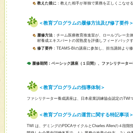
教えた後に
：教えた相手が単独で業務を正しくこなせ
＜教育プログラムの履修方法及び修了要件
履修方法
：チーム医療教育推進室が、ロールプレー主
材養成エキスパートの習熟度を評価しフィードバック
修了要件
：TEAMS-BIの講座に参加し、担当講師より
履修期間：ベーシック講座（１日間）、ファシリテーター
＜教育プログラムの指導体制＞
ファシリテーター養成講座は、日本産業訓練協会認定のTWI
＜教育プログラムの運営に関する特記事項
TWI は、デミングのPDCAサイクルとCharles Allenの４段階
開発した企業内訓練体系で、１）業務の改善の仕方、２）仕