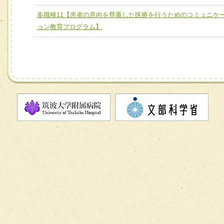
チーム】
多職種11【患者の意向を尊重した医療を行うためのコミュニケ
チーム09【術前から始める周術期リハビリテーションチー
ョン教育プログラム】
ム】
チーム10【包括的リハビリテーションコンサルテーション
ーム】
チーム11【摂食・嚥下サポートチーム】
チーム12【こどもの食育支援チーム】
チーム13【非がんに対する緩和ケアチーム】