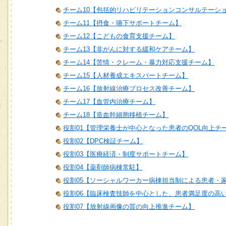
チーム10【包括的リハビリテーションコンサルテーシ
チーム11【摂食・嚥下サポートチーム】
チーム12【こどもの食育支援チーム】
チーム13【非がんに対する緩和ケアチーム】
チーム14【苦情・クレーム・暴力対応支援チーム】
チーム15【人材養成エキスパートチーム】
チーム16【放射線治療プロセス改善チーム】
チーム17【血管内治療チーム】
チーム18【造血幹細胞移植チーム】
役割01【管理栄養士が中心となった患者のQOL向上チ
役割02【DPC検証チーム】
役割03【医療経済・制度サポートチーム】
役割04【薬剤師病棟常駐】
役割05【ソーシャルワーカー病棟担当制による患者・
役割06【臨床検査技師を中心とした、患者満足度の高
役割07【放射線画像の質の向上推進チーム】