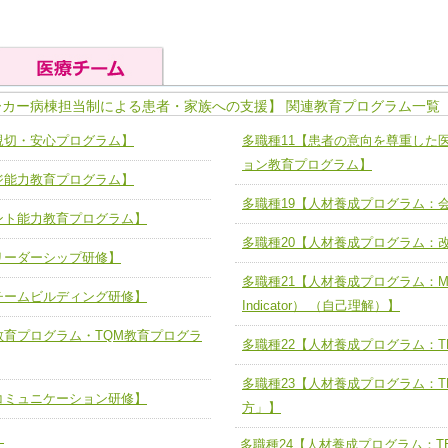
ーカー病棟担当制による患者・家族への支援】 関連教育プログラム一覧
の基礎能力
ユニット４ 専門能力拡大・向上
親切・安心プログラム】
多職種11【患者の意向を尊重した
人として、必要な基礎能力を身につ
各職種のスキルを拡大・向上させ、
題解決チーム】
チーム14【苦情・クレーム・暴力
ョン教育プログラム】
ジ能力教育プログラム】
ユニット５ 人材養成力
推進による高度医療を必要とする在
チーム15【人材養成エキスパートチ
多職種19【人材養成プログラム：
力
人材養成のためのマネジメントおよ
ント能力教育プログラム】
チーム16【放射線治療プロセス改
ームを組織し、強調できる
多職種20【人材養成プログラム：
リーダーシップ研修】
ートチーム】
チーム17【血管内治療チーム】
多職種21【人材養成プログラム：MBTI（M
】
チームビルディング研修】
び、相互理解と連携を深める
チーム18【造血幹細胞移植チーム】
Indicator） （自己理解）】
ム】
教育プログラム・TQM教育プログラ
役割01【管理栄養士が中心となった
多職種22【人材養成プログラム：TE
ーム】
役割02【DPC検証チーム】
多職種23【人材養成プログラム：T
コミュニケーション研修】
する院内感染対策教育チーム】
方」】
役割03【医療経済・制度サポートチ
】
と連携した小児リハビリテーション
多職種24【人材養成プログラム：TE