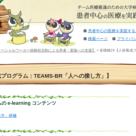
患者中心の医療を実践する
検索ページ
プライバ
ソーシャルワーカー病棟担当制による患者・家族への支援】
> 多職種24【人材養成
プログラム：TEAMS-BR「人への接し方」】
e-learning コンテンツ
扱い方」研修