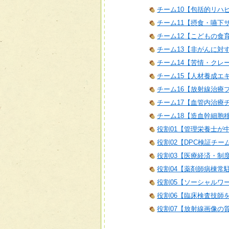
チーム10【包括的リハ
チーム11【摂食・嚥下
チーム12【こどもの食
チーム13【非がんに対
チーム14【苦情・クレ
チーム15【人材養成エ
チーム16【放射線治療
チーム17【血管内治療
チーム18【造血幹細胞
役割01【管理栄養士が
役割02【DPC検証チー
役割03【医療経済・制
役割04【薬剤師病棟常
役割05【ソーシャルワ
役割06【臨床検査技師
役割07【放射線画像の