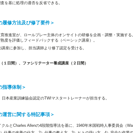
調査を基に処理の適否を反省できる。
の履修方法及び修了要件＞
教育推進室が、ロールプレー主体のオンサイトの研修を企画・調整・実施する
習熟度を評価しフィードバックする（ベーシック講座）。
BRの講座に参加し、担当講師より修了認定を受ける。
（１日間）、ファシリテーター養成講座（２日間）
の指導体制＞
、日本産業訓練協会認定のTWIマスタートレーナーが担当する。
の運営に関する特記事項＞
ルとCharles Allenの4段階指導法を基に、1940年米国戦時人事委員会（War Man
）仕事の改善の仕方、2）仕事の教え方、3）ヒトの扱い方、4）安全な作業の