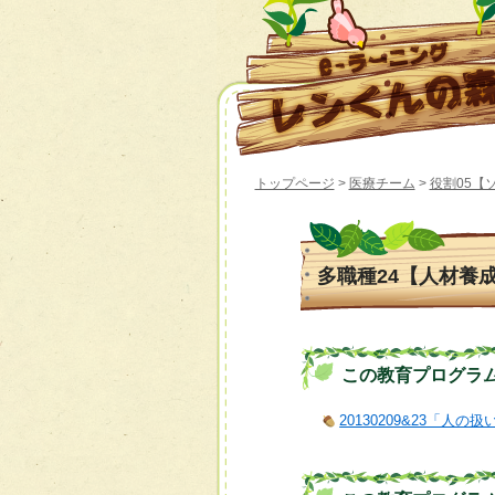
トップページ
>
医療チーム
>
役割05【
多職種24【人材養成
この教育プログラムの 
20130209&23「人の