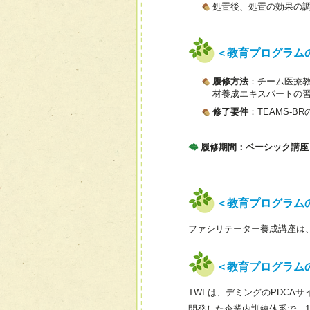
処置後、処置の効果の
＜教育プログラム
履修方法
：チーム医療
材養成エキスパートの
修了要件
：TEAMS-
履修期間：ベーシック講座
＜教育プログラム
ファシリテーター養成講座は
＜教育プログラム
TWI は、デミングのPDCAサイク
開発した企業内訓練体系で、1