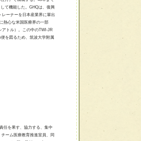
して機能した。GHQは、復興
のトレーナーを日本産業界に輩出
入に熱心な米国医療界の一部
er、シアトル）。この中のTWI-JR
の便を図るため、筑波大学附属
（責任を果す、協力する、集中
、チーム医療教育推進室員、同