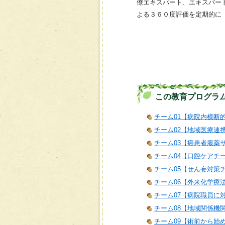
僚エキスパート、エキスパー
よる３６０度評価を定期的に
この教育プログラ
チーム01【病院内横断
チーム02【地域医療連
チーム03【癌患者服薬
チーム04【口腔ケアチ
チーム05【せん妄対策
チーム06【外来化学療
チーム07【病院職員に
チーム08【地域関係機
チーム09【術前から始