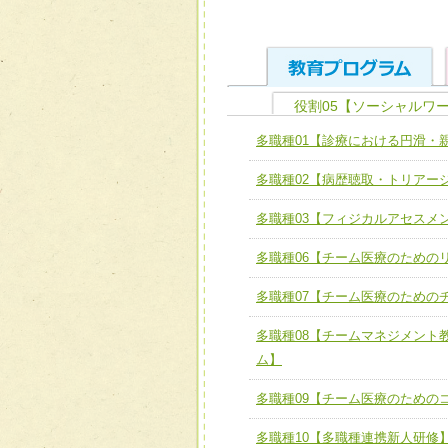
役割05【ソーシャルワ
ユニット１ 医療人として
多職種01【診療における円滑・
全人的医療を実践する医療
チーム01【病院内横断的問
多職種02【病歴聴取・トリアー
ける
チーム02【地域医療連携
ユニット２ チーム医療構成
多職種03【フィジカルアセスメ
宅患者等支援チーム】
必要に応じて柔軟に医療チ
多職種06【チーム医療のための
チーム03【癌患者服薬サポ
ユニット３ 多職種連携力
チーム04【口腔ケアチーム
多職種07【チーム医療のための
他職種の視点とスキルを学
チーム05【せん妄対策チー
多職種08【チームマネジメント
ム】
チーム06【外来化学療法チ
多職種09【チーム医療のための
チーム07【病院職員に対
多職種10【多職種連携新人研修
チーム08【地域関係機関