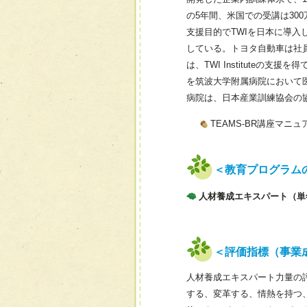
の5年間、米国での受講は30
支援目的でTWIを日本に導入
している。トヨタ自動車は社
は、TWI Instituteの支援を
を筑波大学附属病院において医
病院は、日本産業訓練協会の
TEAMS-BR講座マニ
＜教育プログラム
人材養成エキスパート（単
＜評価指標（事業
人材養成エキスパート力量の
する、変革する、情熱を持つ