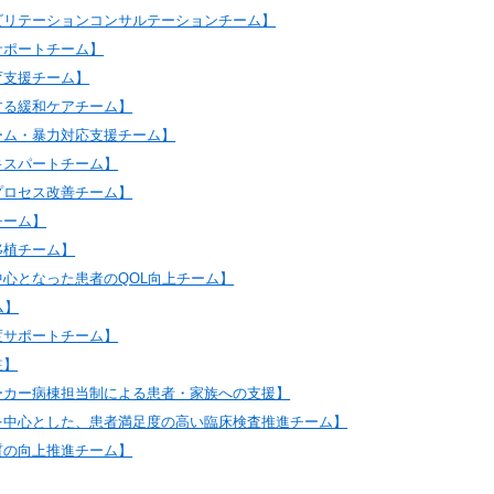
ビリテーションコンサルテーションチーム】
サポートチーム】
育支援チーム】
する緩和ケアチーム】
ーム・暴力対応支援チーム】
キスパートチーム】
プロセス改善チーム】
チーム】
移植チーム】
中心となった患者のQOL向上チーム】
ム】
度サポートチーム】
駐】
ーカー病棟担当制による患者・家族への支援】
を中心とした、患者満足度の高い臨床検査推進チーム】
質の向上推進チーム】