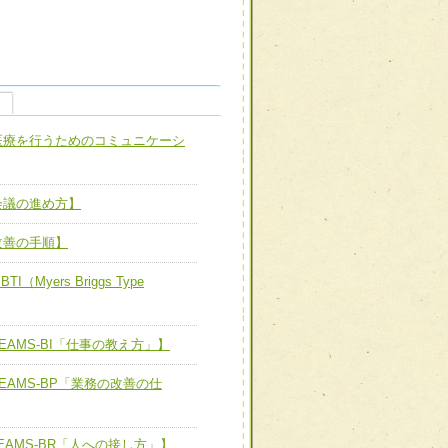
職種から選ぶ
職種から選ぶ
医療を行うためのコミュニケーシ
新たな可能性を広げる
対応支援チーム】
ーム】
会議の進め方】
び効果的な指導ができる
善チーム】
改善の手順】
yers Briggs Type
患者のQOL向上チーム】
AMS-BI「仕事の教え方」】
EAMS-BP「業務の改善の仕
ーム】
AMS-BR「人への接し方」】