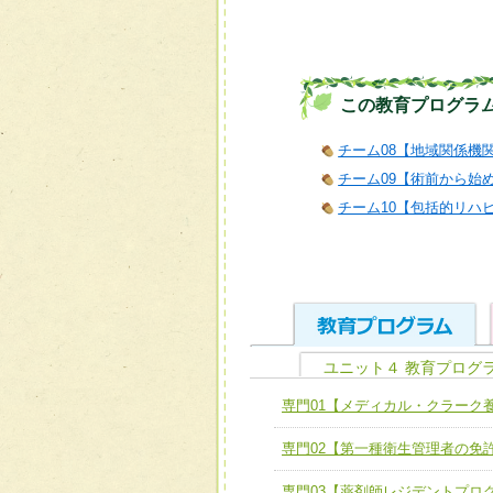
この教育プログラ
チーム08【地域関係機
チーム09【術前から始
チーム10【包括的リハ
ユニット４ 教育プログ
ユニット１ 医療人として
専門01【メディカル・クラーク
全人的医療を実践する医療
チーム01【病院内横断的問
専門02【第一種衛生管理者の免
ける
チーム02【地域医療連携
ユニット２ チーム医療構成
専門03【薬剤師レジデントプロ