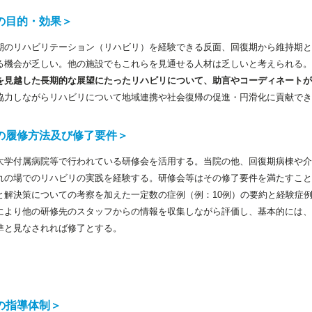
の目的・効果＞
期のリハビリテーション（リハビリ）を経験できる反面、回復期から維持期と
る機会が乏しい。他の施設でもこれらを見通せる人材は乏しいと考えられる。
を見越した長期的な展望にたったリハビリについて、助言やコーディネートが
協力しながらリハビリについて地域連携や社会復帰の促進・円滑化に貢献で
の履修方法及び修了要件＞
大学付属病院等で行われている研修会を活用する。当院の他、回復期病棟や介
れの場でのリハビリの実践を経験する。研修会等はその修了要件を満たすこと
と解決策についての考察を加えた一定数の症例（例：10例）の要約と経験症例
により他の研修先のスタッフからの情報を収集しながら評価し、基本的には、
準と見なされれば修了とする。
の指導体制＞