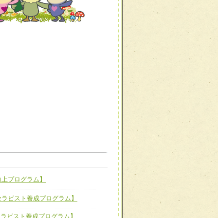
職種から選ぶ
職種から選ぶ
向上プログラム】
新たな可能性を広げる
対応支援チーム】
セラピスト養成プログラム】
ーム】
セラピスト養成プログラム】
び効果的な指導ができる