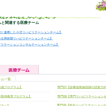
ムと関連する医療チーム
関と連携した小児リハビリテーションチーム】
める周術期リハビリテーションチーム】
ビリテーションコンサルテーションチーム】
ラム一覧
の基礎能力
ユニット４ 専門能力拡大・向上
養成プログラム】
専門07【診療放射線技師の読影力
人として、必要な基礎能力を身につ
各職種のスキルを拡大・向上させ、
題解決チーム】
チーム14【苦情・クレーム・暴力
許取得教育プログラム】
専門08【専門リハビリテーション
ユニット５ 人材養成力
推進による高度医療を必要とする在
チーム15【人材養成エキスパートチ
力
専門09【総合リハビリテーション
人材養成のためのマネジメントおよ
グラム】