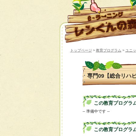
トップページ
>
教育プログラム
>
ユニ
専門09【総合リハ
この教育プログラムの 
-- 準備中です --
この教育プログラ