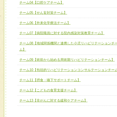
ユニット３ 多職種連携力
チーム04【口腔ケアチーム】
チーム04【口腔ケアチーム】
他職種の視点とスキルを学び、相互理解と連携を深める
チーム05【せん妄対策チーム】
チーム05【せん妄対策チーム】
チーム06【外来化学療法チーム】
チーム06【外来化学療法チーム】
チーム07【病院職員に対する院内感染対策教育チーム】
チーム07【病院職員に対する院内感染対策教育チーム】
チーム08【地域関係機関と連携した小児リハビリテーションチ
チーム08【地域関係機関と連携した小児リハビリテーショ
ム】
チーム】
チーム09【術前から始める周術期リハビリテーションチー
チーム09【術前から始める周術期リハビリテーションチーム】
ム】
チーム10【包括的リハビリテーションコンサルテーションチー
チーム10【包括的リハビリテーションコンサルテーション
チーム11【摂食・嚥下サポートチーム】
ーム】
チーム12【こどもの食育支援チーム】
チーム11【摂食・嚥下サポートチーム】
チーム12【こどもの食育支援チーム】
チーム13【非がんに対する緩和ケアチーム】
チーム13【非がんに対する緩和ケアチーム】