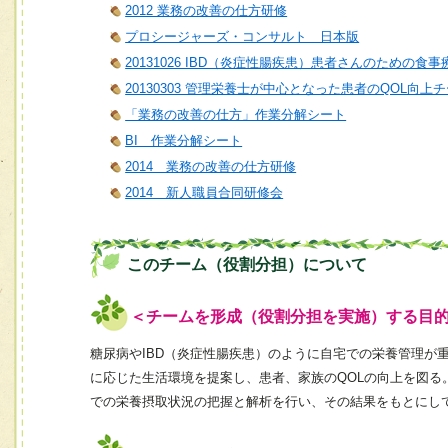
2012 業務の改善の仕方研修
プロシージャーズ・コンサルト 日本版
20131026 IBD（炎症性腸疾患）患者さんのための食
20130303 管理栄養士が中心となった患者のQOL向
「業務の改善の仕方」作業分解シート
BI 作業分解シート
2014 業務の改善の仕方研修
2014 新人職員合同研修会
このチーム（役割分担）について
＜チームを形成（役割分担を実施）する目
糖尿病やIBD（炎症性腸疾患）のように自宅での栄養管理が
に応じた生活環境を提案し、患者、家族のQOLの向上を図
での栄養摂取状況の把握と解析を行い、その結果をもとにし