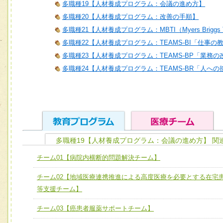
多職種19【人材養成プログラム：会議の進め方】
多職種20【人材養成プログラム：改善の手順】
多職種21【人材養成プログラム：MBTI（Myers Briggs T
多職種22【人材養成プログラム：TEAMS-BI「仕事の
多職種23【人材養成プログラム：TEAMS-BP「業務
多職種24【人材養成プログラム：TEAMS-BR「人へ
多職種19【人材養成プログラム：会議の進め方】 関
ユニット１ 医療人としての基礎能力
チーム01【病院内横断的問題解決チーム】
全人的医療を実践する医療人として、必要な基礎能力を身
チーム01【病院内横断的問題解決チーム】
チーム02【地域医療連携推進による高度医療を必要とする在宅
ける
チーム02【地域医療連携推進による高度医療を必要とする
等支援チーム】
ユニット２ チーム医療構成力
宅患者等支援チーム】
必要に応じて柔軟に医療チームを組織し、強調できる
チーム03【癌患者服薬サポートチーム】
チーム03【癌患者服薬サポートチーム】