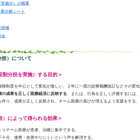
度実施分）の概要
作業分解シート
方研修
修会
分担）について
役割分担を実施）する目的＞
保険制度を中心として変化が激しい。２年に一度の診療報酬改訂などその変化
療の成果を正しく医療経済に反映する
、または、行為を正しく評価するには、
を作り、成果が正しく反映され、チーム医療の喜びが増えるよう支援をする。
担）によって得られる効果＞
よりチーム医療が患者、治療に集中できる。
不十分、連携・改善やりにくいという声を解消する。