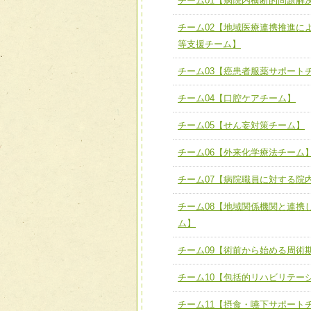
チーム01【病院内横断的問題解
全人的医療を実践する医療
チーム01【病院内横断的問
チーム02【地域医療連携推進に
ける
チーム02【地域医療連携
等支援チーム】
ユニット２ チーム医療構成
宅患者等支援チーム】
必要に応じて柔軟に医療チ
チーム03【癌患者服薬サポート
チーム03【癌患者服薬サポ
ユニット３ 多職種連携力
チーム04【口腔ケアチーム】
チーム04【口腔ケアチーム
他職種の視点とスキルを学
チーム05【せん妄対策チーム】
チーム05【せん妄対策チー
チーム06【外来化学療法チーム
チーム06【外来化学療法チ
チーム07【病院職員に対する院
チーム07【病院職員に対
チーム08【地域関係機関と連携
チーム08【地域関係機関
ム】
チーム】
チーム09【術前から始め
チーム09【術前から始める周術
ム】
チーム10【包括的リハビリテー
チーム10【包括的リハビ
チーム11【摂食・嚥下サポート
ーム】