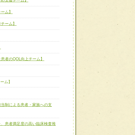
対応支援チーム】
新たな可能性を広げる
対応支援チーム】
チーム】
ーム】
び効果的な指導ができる
善チーム】
善チーム】
】
た患者のQOL向上チーム】
患者のQOL向上チーム】
チーム】
ーム】
担当制による患者・家族へ
担当制による患者・家族への支
た、患者満足度の高い臨床
た、患者満足度の高い臨床検査推