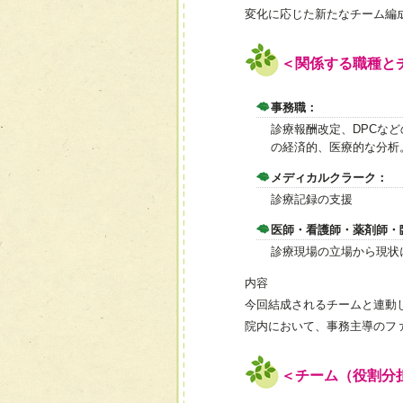
変化に応じた新たなチーム編
＜関係する職種と
事務職：
診療報酬改定、DPCな
の経済的、医療的な分析
メディカルクラーク：
診療記録の支援
医師・看護師・薬剤師・
診療現場の立場から現状
内容
今回結成されるチームと連動
院内において、事務主導のフ
＜チーム（役割分