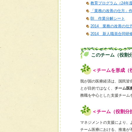
教育プログラム（24年
「業務の改善の仕方」
BI 作業分解シート
2014 業務の改善の仕
2014 新人職員合同研
このチーム（役割
＜チームを形成（
我が国の医療経済は、国民皆
とが目的ではなく、
チーム医
務職を中心とした支援チーム
＜チーム（役割分
マネジメントの支援により、
チーム医療における、推進が