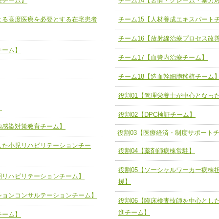
決チーム】
チーム14【苦情・クレーム・暴力
人として、必要な基礎能力を身につ
各職種のスキルを拡大・向上させ、
題解決チーム】
チーム14【苦情・クレーム・暴力
よる高度医療を必要とする在宅患者
チーム15【人材養成エキスパート
ユニット５ 人材養成力
推進による高度医療を必要とする在
チーム15【人材養成エキスパートチ
力
人材養成のためのマネジメントおよ
チーム16【放射線治療プロセス改
チーム16【放射線治療プロセス改
ームを組織し、強調できる
チーム】
ートチーム】
チーム17【血管内治療チーム】
チーム17【血管内治療チーム】
】
チーム18【造血幹細胞移植チーム
び、相互理解と連携を深める
チーム18【造血幹細胞移植チーム】
ム】
役割01【管理栄養士が中心となっ
役割01【管理栄養士が中心となった
】
ーム】
役割02【DPC検証チーム】
役割02【DPC検証チーム】
内感染対策教育チーム】
する院内感染対策教育チーム】
役割03【医療経済・制度サポート
役割03【医療経済・制度サポートチ
した小児リハビリテーションチー
と連携した小児リハビリテーション
役割04【薬剤師病棟常駐】
役割04【薬剤師病棟常駐】
役割05【ソーシャルワーカー病棟
役割05【ソーシャルワーカー病棟
る周術期リハビリテーションチー
期リハビリテーションチーム】
の支援】
援】
ションコンサルテーションチーム】
役割06【臨床検査技師を中心とし
役割06【臨床検査技師を中心とし
リテーションコンサルテーションチ
検査推進チーム】
進チーム】
チーム】