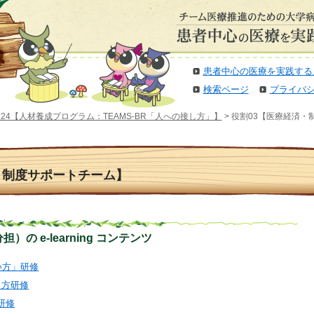
患者中心の医療を実践する
検索ページ
プライバ
24【人材養成プログラム：TEAMS-BR「人への接し方」】
> 役割03【医療経済
・制度サポートチーム】
の e-learning コンテンツ
扱い方」研修
教え方研修
研修