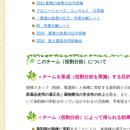
2012 業務の改善の仕方研修
プロシージャーズ・コンサルト 日本版
「業務の改善の仕方」作業分解シート
BI 作業分解シート
2014 業務の改善の仕方研修
2014 新人職員合同研修会
このチーム（役割分担）について
＜チームを形成（役割分担を実施）する目
病棟スタッフ（医師、看護師）と病棟に常駐する薬剤師との
医薬品使用の適正化
と
薬物療法の安全性の向上
を図る。また
いて薬剤師の常駐を行っているがそれを小児病棟、手術室ま
＜チーム（役割分担）によって得られる効
薬剤師が病棟に常駐
することにより、各病棟の適正か