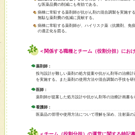
な医薬品費の削減にも有効である。
病棟に常駐する薬剤師が抗がん剤の混合調製を実施す
無駄な薬剤費の低減に貢献する。
病棟に常駐する薬剤師が、ハイリスク薬（抗菌剤、免
の適正化を図る。
＜関係する職種とチーム（役割分担）にお
薬剤師：
投与設計が難しい薬剤の処方提案や抗がん剤等の治療計
を実施する。また薬剤の使用方法や混合調製の手技を研
医師：
薬剤師が提案した処方設計や抗がん剤等の治療計画書を
看護師：
医薬品の管理や使用方法について理解を深め、注射薬の
＜チーム（役割分担）の運営に関する特記