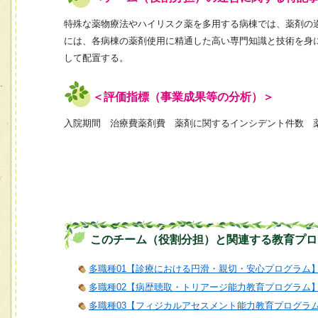
特殊な薬物療法やハイリスク薬を多用する病棟では、薬剤の
には、各病棟の薬剤使用に精通した高い専門知識と技術を身
して配置する。
＜評価指標（事業成果等の分析）＞
入院期間 治療費薬剤費 薬剤に関するインシデント件数 
このチーム（役割分担）と関連する教育プロ
多職種01【診療における円滑・親切・安心プログラム
多職種02【病歴聴取・トリアージ能力教育プログラム
多職種03【フィジカルアセスメント能力教育プログラ