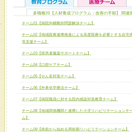
多職種20【人材養成プログラム：改善の手順】 関連
ユニット１ 医療人としての基礎能力
チーム01【病院内横断的問題解決チーム】
全人的医療を実践する医療人として、必要な基礎能力を身
チーム01【病院内横断的問題解決チーム】
チーム02【地域医療連携推進による高度医療を必要とする在宅
ける
チーム02【地域医療連携推進による高度医療を必要とする
等支援チーム】
ユニット２ チーム医療構成力
宅患者等支援チーム】
必要に応じて柔軟に医療チームを組織し、強調できる
チーム03【癌患者服薬サポートチーム】
チーム03【癌患者服薬サポートチーム】
ユニット３ 多職種連携力
チーム04【口腔ケアチーム】
チーム04【口腔ケアチーム】
他職種の視点とスキルを学び、相互理解と連携を深める
チーム05【せん妄対策チーム】
チーム05【せん妄対策チーム】
チーム06【外来化学療法チーム】
チーム06【外来化学療法チーム】
チーム07【病院職員に対する院内感染対策教育チーム】
チーム07【病院職員に対する院内感染対策教育チーム】
チーム08【地域関係機関と連携した小児リハビリテーションチ
チーム08【地域関係機関と連携した小児リハビリテーショ
ム】
チーム】
チーム09【術前から始める周術期リハビリテーションチー
チーム09【術前から始める周術期リハビリテーションチーム】