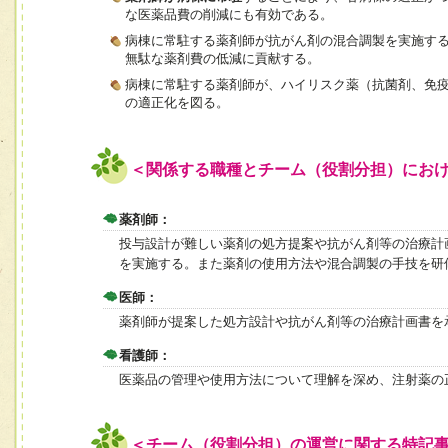
な医薬品費の削減にも有効である。
病棟に常駐する薬剤師が抗がん剤の混合調製を実施す
無駄な薬剤費の低減に貢献する。
病棟に常駐する薬剤師が、ハイリスク薬（抗菌剤、免
の適正化を図る。
＜関係する職種とチーム（役割分担）にお
薬剤師：
投与設計が難しい薬剤の処方提案や抗がん剤等の治療計
を実施する。また薬剤の使用方法や混合調製の手技を研
医師：
薬剤師が提案した処方設計や抗がん剤等の治療計画書を
看護師：
医薬品の管理や使用方法について理解を深め、注射薬の
＜チーム（役割分担）の運営に関する特記