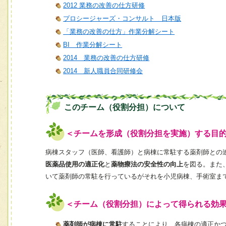
2012 業務の改善の仕方研修
プロシージャーズ・コンサルト 日本版
「業務の改善の仕方」作業分解シート
BI 作業分解シート
2014 業務の改善の仕方研修
2014 新人職員合同研修会
このチーム（役割分担）について
＜チームを形成（役割分担を実施）する目
病棟スタッフ（医師、看護師）と病棟に常駐する薬剤師との
医薬品使用の適正化
と
薬物療法の安全性の向上
を図る。また
いて薬剤師の常駐を行っているがそれを小児病棟、手術室ま
＜チーム（役割分担）によって得られる効
薬剤師が病棟に常駐
することにより、各病棟の適正か