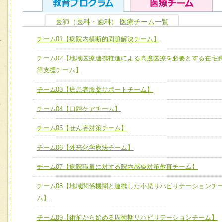
医師（医科・歯科） 医療チーム一覧
ユニット１ 医療人としての基礎能力
チーム01【病院内横断的問題解決チーム】
全人的医療を実践する医療人として、必要な基礎能力を身
チーム01【病院内横断的問題解決チーム】
チーム02【地域医療連携推進による高度医療を必要とする在宅
ける
チーム02【地域医療連携推進による高度医療を必要とする
等支援チーム】
ユニット２ チーム医療構成力
宅患者等支援チーム】
必要に応じて柔軟に医療チームを組織し、強調できる
チーム03【癌患者服薬サポートチーム】
チーム03【癌患者服薬サポートチーム】
ユニット３ 多職種連携力
チーム04【口腔ケアチーム】
チーム04【口腔ケアチーム】
他職種の視点とスキルを学び、相互理解と連携を深める
チーム05【せん妄対策チーム】
チーム05【せん妄対策チーム】
チーム06【外来化学療法チーム】
チーム06【外来化学療法チーム】
チーム07【病院職員に対する院内感染対策教育チーム】
チーム07【病院職員に対する院内感染対策教育チーム】
チーム08【地域関係機関と連携した小児リハビリテーションチ
チーム08【地域関係機関と連携した小児リハビリテーショ
ム】
チーム】
チーム09【術前から始める周術期リハビリテーションチー
チーム09【術前から始める周術期リハビリテーションチーム】