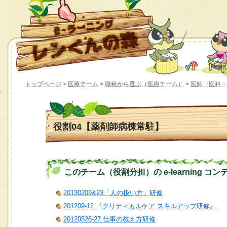
トップページ
>
医療チーム
>
職種から選ぶ（医療チーム）
>
医師（医科・
役割04【薬剤師病棟常駐】
このチーム（役割分担）の e-learning コン
20130209&23「人の扱い方」研修
201209-12 『クリティカルケア スキルアップ研修』
20120526-27 仕事の教え方研修