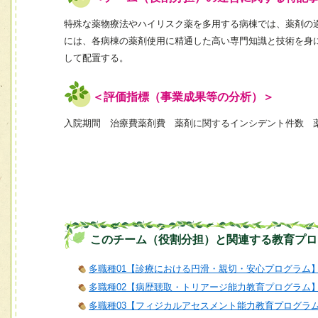
特殊な薬物療法やハイリスク薬を多用する病棟では、薬剤の
には、各病棟の薬剤使用に精通した高い専門知識と技術を身
して配置する。
＜評価指標（事業成果等の分析）＞
入院期間 治療費薬剤費 薬剤に関するインシデント件数 
このチーム（役割分担）と関連する教育プロ
多職種01【診療における円滑・親切・安心プログラム
多職種02【病歴聴取・トリアージ能力教育プログラム
多職種03【フィジカルアセスメント能力教育プログラ