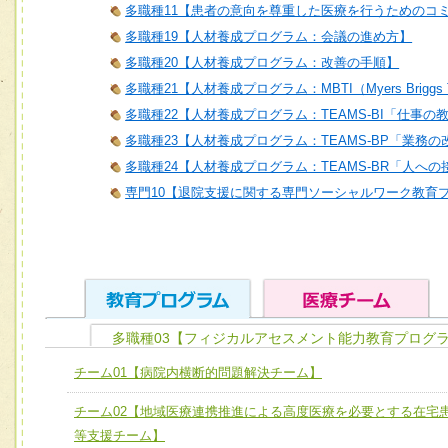
多職種11【患者の意向を尊重した医療を行うためのコ
多職種19【人材養成プログラム：会議の進め方】
多職種20【人材養成プログラム：改善の手順】
多職種21【人材養成プログラム：MBTI（Myers Briggs T
多職種22【人材養成プログラム：TEAMS-BI「仕事の
多職種23【人材養成プログラム：TEAMS-BP「業務
多職種24【人材養成プログラム：TEAMS-BR「人へ
専門10【退院支援に関する専門ソーシャルワーク教育
多職種03【フィジカルアセスメント能力教育プログラ
ユニット１ 医療人としての基礎能力
チーム01【病院内横断的問題解決チーム】
全人的医療を実践する医療人として、必要な基礎能力を身
チーム01【病院内横断的問題解決チーム】
チーム02【地域医療連携推進による高度医療を必要とする在宅
ける
チーム02【地域医療連携推進による高度医療を必要とする
等支援チーム】
ユニット２ チーム医療構成力