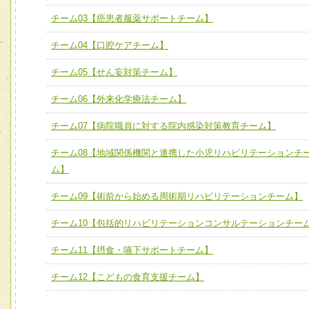
宅患者等支援チーム】
必要に応じて柔軟に医療チームを組織し、強調できる
チーム03【癌患者服薬サポートチーム】
チーム03【癌患者服薬サポートチーム】
ユニット３ 多職種連携力
チーム04【口腔ケアチーム】
チーム04【口腔ケアチーム】
他職種の視点とスキルを学び、相互理解と連携を深める
チーム05【せん妄対策チーム】
チーム05【せん妄対策チーム】
チーム06【外来化学療法チーム】
チーム06【外来化学療法チーム】
チーム07【病院職員に対する院内感染対策教育チーム】
チーム07【病院職員に対する院内感染対策教育チーム】
チーム08【地域関係機関と連携した小児リハビリテーションチ
チーム08【地域関係機関と連携した小児リハビリテーショ
ム】
チーム】
チーム09【術前から始める周術期リハビリテーションチー
チーム09【術前から始める周術期リハビリテーションチーム】
ム】
チーム10【包括的リハビリテーションコンサルテーションチー
チーム10【包括的リハビリテーションコンサルテーション
チーム11【摂食・嚥下サポートチーム】
ーム】
チーム12【こどもの食育支援チーム】
チーム11【摂食・嚥下サポートチーム】
チーム12【こどもの食育支援チーム】