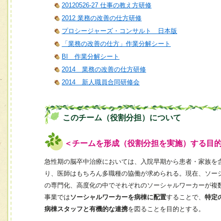
20120526-27 仕事の教え方研修
2012 業務の改善の仕方研修
プロシージャーズ・コンサルト 日本版
「業務の改善の仕方」作業分解シート
BI 作業分解シート
2014 業務の改善の仕方研修
2014 新人職員合同研修会
このチーム（役割分担）について
＜チームを形成（役割分担を実施）する目
急性期の脳卒中治療においては、入院早期から患者・家族を
り、医師はもちろん多職種の協働が求められる。現在、ソー
の専門化、高度化の中でそれぞれのソーシャルワーカーが複
事業では
ソーシャルワーカーを病棟に配置
することで、
特定
病棟スタッフと有機的な連携
を図ることを目的とする。