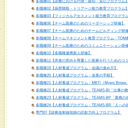
多職種01【診療における円滑・親切・安心プログラム
多職種02【病歴聴取・トリアージ能力教育プログラム
多職種03【フィジカルアセスメント能力教育プログラ
多職種06【チーム医療のためのリーダーシップ研修】
多職種07【チーム医療のためのチームビルディング研
多職種08【チームマネジメント教育プログラム・TQM
多職種09【チーム医療のためのコミュニケーション研
多職種10【多職種連携新人研修】
多職種11【患者の意向を尊重した医療を行うためのコ
多職種19【人材養成プログラム：会議の進め方】
多職種20【人材養成プログラム：改善の手順】
多職種21【人材養成プログラム：MBTI（Myers Briggs T
多職種22【人材養成プログラム：TEAMS-BI「仕事の
多職種23【人材養成プログラム：TEAMS-BP「業務
多職種24【人材養成プログラム：TEAMS-BR「人へ
専門07【診療放射線技師の読影力向上プログラム】