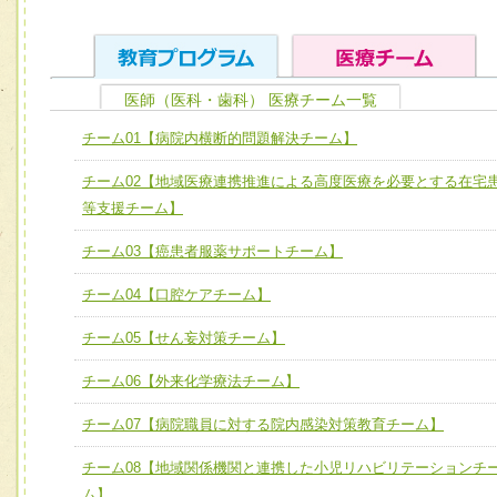
医師（医科・歯科） 医療チーム一覧
ユニット１ 医療人としての基礎能力
チーム01【病院内横断的問題解決チーム】
全人的医療を実践する医療人として、必要な基礎能力を身
チーム01【病院内横断的問題解決チーム】
チーム02【地域医療連携推進による高度医療を必要とする在宅
ける
チーム02【地域医療連携推進による高度医療を必要とする
等支援チーム】
ユニット２ チーム医療構成力
宅患者等支援チーム】
必要に応じて柔軟に医療チームを組織し、強調できる
チーム03【癌患者服薬サポートチーム】
チーム03【癌患者服薬サポートチーム】
ユニット３ 多職種連携力
チーム04【口腔ケアチーム】
チーム04【口腔ケアチーム】
他職種の視点とスキルを学び、相互理解と連携を深める
チーム05【せん妄対策チーム】
チーム05【せん妄対策チーム】
チーム06【外来化学療法チーム】
チーム06【外来化学療法チーム】
チーム07【病院職員に対する院内感染対策教育チーム】
チーム07【病院職員に対する院内感染対策教育チーム】
チーム08【地域関係機関と連携した小児リハビリテーションチ
チーム08【地域関係機関と連携した小児リハビリテーショ
ム】
チーム】