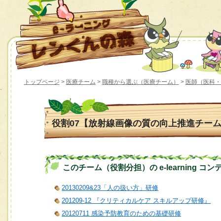
トップページ
>
医療チーム
>
職種から選ぶ（医療チーム）
>
医師（医科・
役割07【放射線画像の質の向上推進チー
このチーム（役割分担）の e-learning コン
20130209&23「人の扱い方」研修
201209-12 『クリティカルケア スキルアップ研修』
20120711 感染予防教育のための基礎研修