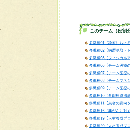
このチーム（役割
多職種01【診療におけ
多職種02【病歴聴取・
多職種03【フィジカル
多職種06【チーム医療
多職種07【チーム医療
多職種08【チームマネ
多職種09【チーム医療
多職種10【多職種連携
多職種11【患者の意向
多職種16【非がんに対
多職種19【人材養成プ
多職種20【人材養成プ