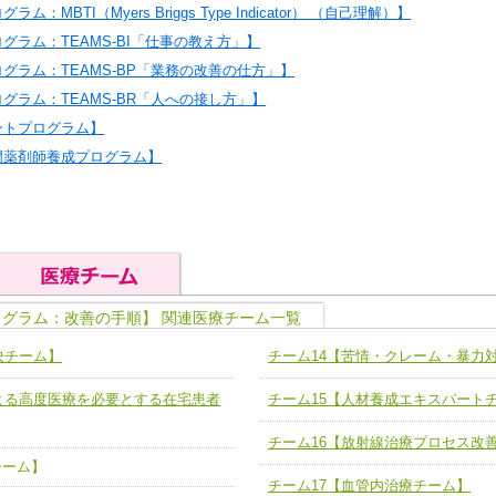
：MBTI（Myers Briggs Type Indicator） （自己理解）】
グラム：TEAMS-BI「仕事の教え方」】
グラム：TEAMS-BP「業務の改善の仕方」】
グラム：TEAMS-BR「人への接し方」】
ントプログラム】
門薬剤師養成プログラム】
ログラム：改善の手順】 関連医療チーム一覧
の基礎能力
ユニット４ 専門能力拡大・向上
決チーム】
チーム14【苦情・クレーム・暴力
人として、必要な基礎能力を身につ
各職種のスキルを拡大・向上させ、
題解決チーム】
チーム14【苦情・クレーム・暴力
よる高度医療を必要とする在宅患者
チーム15【人材養成エキスパート
ユニット５ 人材養成力
推進による高度医療を必要とする在
チーム15【人材養成エキスパートチ
力
人材養成のためのマネジメントおよ
チーム16【放射線治療プロセス改
チーム16【放射線治療プロセス改
チーム】
ームを組織し、強調できる
ートチーム】
チーム17【血管内治療チーム】