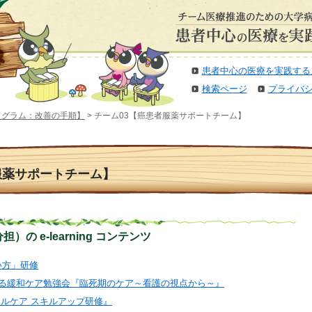
患者中心の医療を実践する
検索ページ
プライバ
ログラム：改善の手順】
> チーム03【癌患者服薬サポートチーム】
服薬サポートチーム】
の e-learning コンテンツ
扱い方」研修
に対する緩和ケア勉強会『臨死期のケア～看護の視点から～』
ティカルケア スキルアップ研修』