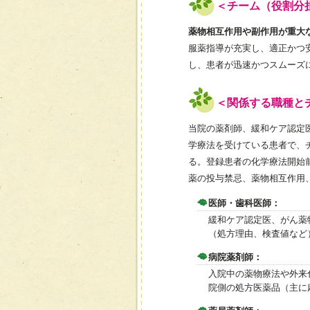
＜チーム（役割分
薬物相互作用や副作用が重大
服薬指導が充実し、適正かつ
し、患者が迅速かつスムーズ
＜関係する職種と
当院の薬剤師、緩和ケア認定
学療法を受けている患者で、
る。登録患者の化学療法開始
薬の投与禁忌、薬物相互作用
医師・歯科医師：
緩和ケア認定医、がん薬
（処方理由、検査値など
病院薬剤師：
入院中の薬物療法や外来
院側の処方医薬品（主に