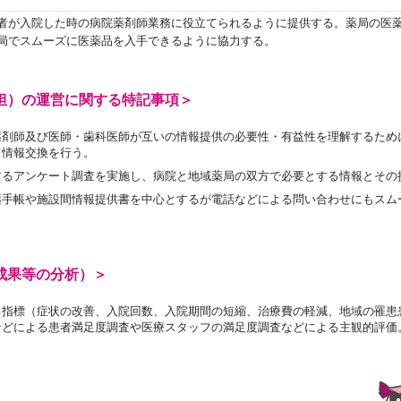
者が入院した時の病院薬剤師業務に役立てられるように提供する。薬局の医
局でスムーズに医薬品を入手できるように協力する。
担）の運営に関する特記事項＞
薬剤師及び医師・歯科医師が互いの情報提供の必要性・有益性を理解するため
て情報交換を行う。
するアンケート調査を実施し、病院と地域薬局の双方で必要とする情報とその
薬手帳や施設間情報提供書を中心とするが電話などによる問い合わせにもスム
成果等の分析）＞
る指標（症状の改善、入院回数、入院期間の短縮、治療費の軽減、地域の罹患
などによる患者満足度調査や医療スタッフの満足度調査などによる主観的評価