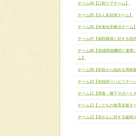
ユニット３ 多職種連携力
チーム04【口腔ケアチーム】
チーム04【口腔ケアチーム
他職種の視点とスキルを学
チーム05【せん妄対策チーム】
チーム05【せん妄対策チー
チーム06【外来化学療法チーム
チーム06【外来化学療法チ
チーム07【病院職員に対する院
チーム07【病院職員に対
チーム08【地域関係機関と連携
チーム08【地域関係機関
ム】
チーム】
チーム09【術前から始める周術
チーム09【術前から始め
ム】
チーム10【包括的リハビリテー
チーム10【包括的リハビ
チーム11【摂食・嚥下サポート
ーム】
チーム12【こどもの食育支援チ
チーム11【摂食・嚥下サポ
チーム13【非がんに対する緩和
チーム12【こどもの食育支
チーム13【非がんに対する