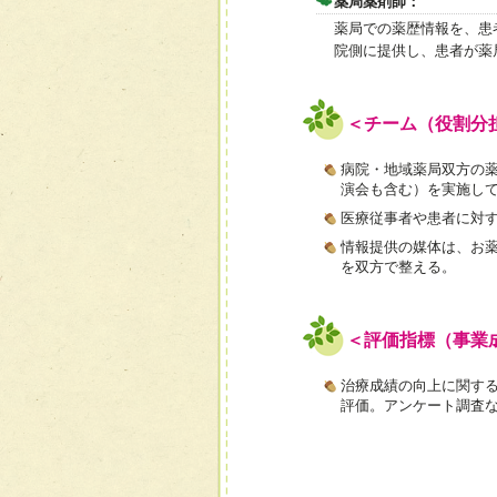
薬局薬剤師：
薬局での薬歴情報を、患
院側に提供し、患者が薬
＜チーム（役割分
病院・地域薬局双方の
演会も含む）を実施し
医療従事者や患者に対
情報提供の媒体は、お
を双方で整える。
＜評価指標（事業
治療成績の向上に関す
評価。アンケート調査