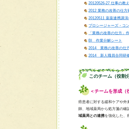
20120526-27 仕事の
2012 業務の改善の仕方
20120511 薬薬連携講
プロシージャーズ・コ
「業務の改善の仕方」
BI 作業分解シート
2014 業務の改善の仕
2014 新人職員合同研
このチーム（役割
＜チームを形成（
癌患者に対する緩和ケアや外
師、地域薬局から処方箋の確
域薬局との連携
を強化した、