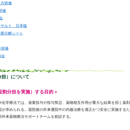
教え方研修
研修
演会
ンサルト 日本版
作業分解シート
方研修
修会
分担）について
役割分担を実施）する目的＞
来化学療法では、過量投与や投与禁忌、薬物相互作用が重大な結果を招く薬剤
認が求められる。退院後の外来通院中の内服治療を適正かつ安全に実施するた
癌外来薬物療法サポートチームを創設する。