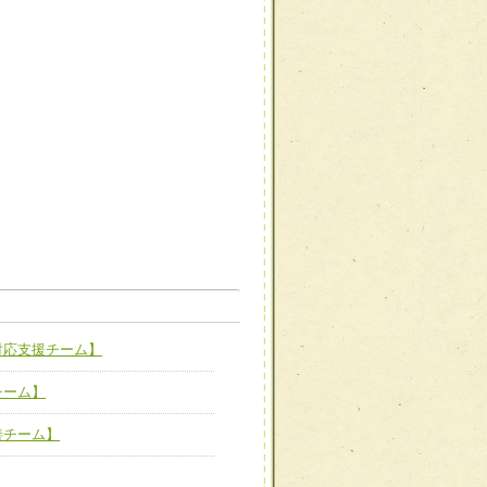
職種から選ぶ
職種から選ぶ
対応支援チーム】
新たな可能性を広げる
対応支援チーム】
チーム】
ーム】
び効果的な指導ができる
善チーム】
善チーム】