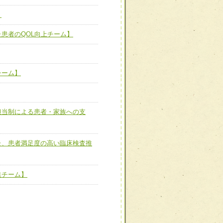
】
た患者のQOL向上チーム】
患者のQOL向上チーム】
ーム】
チーム】
担当制による患者・家族へ
担当制による患者・家族への支
た、患者満足度の高い臨床
た、患者満足度の高い臨床検査推
進チーム】
進チーム】