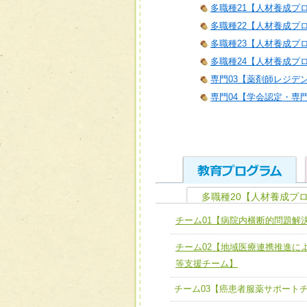
多職種21【人材養成プログラム
多職種22【人材養成プロ
多職種23【人材養成プロ
多職種24【人材養成プロ
専門03【薬剤師レジデ
専門04【学会認定・専
多職種20【人材養成プ
ユニット１ 医療人として
チーム01【病院内横断的問題解
全人的医療を実践する医療
チーム01【病院内横断的問
チーム02【地域医療連携推進に
ける
チーム02【地域医療連携
等支援チーム】
ユニット２ チーム医療構成
宅患者等支援チーム】
チーム03【癌患者服薬サポート
必要に応じて柔軟に医療チ
チーム03【癌患者服薬サポ