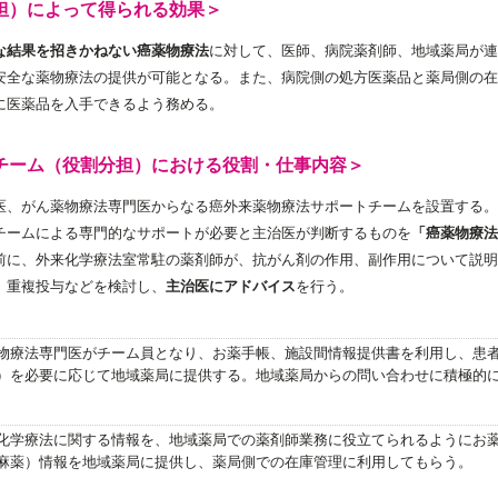
担）によって得られる効果＞
な結果を招きかねない癌薬物療法
に対して、医師、病院薬剤師、地域薬局が連
安全な薬物療法の提供が可能となる。また、病院側の処方医薬品と薬局側の在
に医薬品を入手できるよう務める。
チーム（役割分担）における役割・仕事内容＞
医、がん薬物療法専門医からなる癌外来薬物療法サポートチームを設置する。
チームによる専門的なサポートが必要と主治医が判断するものを
「癌薬物療法
前に、外来化学療法室常駐の薬剤師が、抗がん剤の作用、副作用について説明
、重複投与などを検討し、
主治医にアドバイス
を行う。
物療法専門医がチーム員となり、お薬手帳、施設間情報提供書を利用し、患
）を必要に応じて地域薬局に提供する。地域薬局からの問い合わせに積極的
化学療法に関する情報を、地域薬局での薬剤師業務に役立てられるようにお
麻薬）情報を地域薬局に提供し、薬局側での在庫管理に利用してもらう。