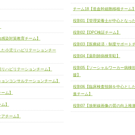
チーム17【血管内治療チーム】
】
チーム18【造血幹細胞移植チーム
び、相互理解と連携を深める
チーム18【造血幹細胞移植チーム】
ム】
役割01【管理栄養士が中心となっ
役割01【管理栄養士が中心となった
】
ーム】
役割02【DPC検証チーム】
役割02【DPC検証チーム】
内感染対策教育チーム】
する院内感染対策教育チーム】
役割03【医療経済・制度サポートチ
役割03【医療経済・制度サポート
した小児リハビリテーションチー
と連携した小児リハビリテーション
役割04【薬剤師病棟常駐】
役割04【薬剤師病棟常駐】
役割05【ソーシャルワーカー病棟
役割05【ソーシャルワーカー病棟
期リハビリテーションチーム】
る周術期リハビリテーションチー
の支援】
援】
ションコンサルテーションチーム】
役割06【臨床検査技師を中心とし
役割06【臨床検査技師を中心とし
リテーションコンサルテーションチ
検査推進チーム】
チーム】
進チーム】
役割07【放射線画像の質の向上推
ーム】
ートチーム】
役割07【放射線画像の質の向上推
ケアチーム】
援チーム】
緩和ケアチーム】