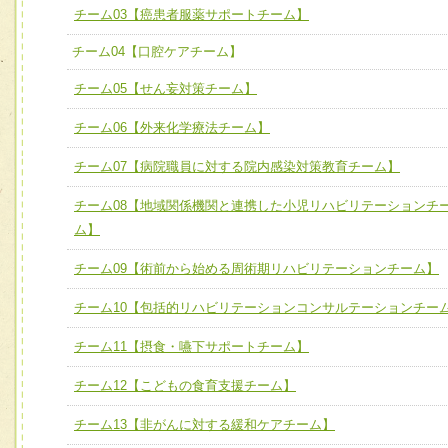
必要に応じて柔軟に医療チームを組織し、強調できる
チーム03【癌患者服薬サポートチーム】
チーム03【癌患者服薬サポートチーム】
ユニット３ 多職種連携力
チーム04【口腔ケアチーム】
チーム04【口腔ケアチーム】
他職種の視点とスキルを学び、相互理解と連携を深める
チーム05【せん妄対策チーム】
チーム05【せん妄対策チーム】
チーム06【外来化学療法チーム】
チーム06【外来化学療法チーム】
チーム07【病院職員に対する院内感染対策教育チーム】
チーム07【病院職員に対する院内感染対策教育チーム】
チーム08【地域関係機関と連携した小児リハビリテーションチ
チーム08【地域関係機関と連携した小児リハビリテーショ
ム】
チーム】
チーム09【術前から始める周術期リハビリテーションチーム】
チーム09【術前から始める周術期リハビリテーションチー
ム】
チーム10【包括的リハビリテーションコンサルテーションチー
チーム10【包括的リハビリテーションコンサルテーション
チーム11【摂食・嚥下サポートチーム】
ーム】
チーム12【こどもの食育支援チーム】
チーム11【摂食・嚥下サポートチーム】
チーム13【非がんに対する緩和ケアチーム】
チーム12【こどもの食育支援チーム】