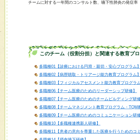
チームに対する一年間のコンサルト数、嚥下性肺炎の発症率
このチーム（役割分担）と関連する教育プロ
多職種01【診療における円滑・親切・安心プログラム
多職種02【病歴聴取・トリアージ能力教育プログラム
多職種03【フィジカルアセスメント能力教育プログラ
多職種06【チーム医療のためのリーダーシップ研修】
多職種07【チーム医療のためのチームビルディング研
多職種08【チームマネジメント教育プログラム・TQM
多職種09【チーム医療のためのコミュニケーション研
多職種10【多職種連携新人研修】
多職種11【患者の意向を尊重した医療を行うためのコ
多職種14【摂食嚥下研修】