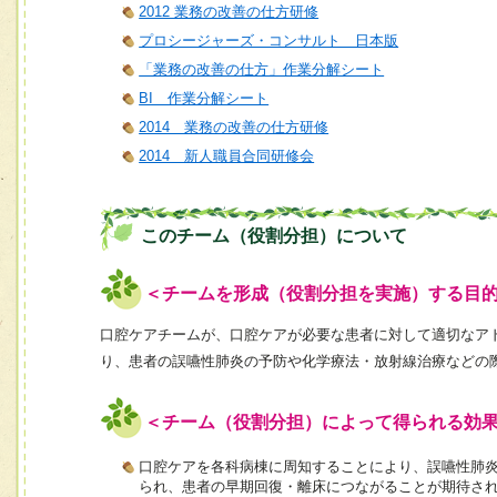
2012 業務の改善の仕方研修
プロシージャーズ・コンサルト 日本版
「業務の改善の仕方」作業分解シート
BI 作業分解シート
2014 業務の改善の仕方研修
2014 新人職員合同研修会
このチーム（役割分担）について
＜チームを形成（役割分担を実施）する目
口腔ケアチームが、口腔ケアが必要な患者に対して適切なア
り、患者の誤嚥性肺炎の予防や化学療法・放射線治療などの
＜チーム（役割分担）によって得られる効
口腔ケアを各科病棟に周知することにより、誤嚥性肺
られ、患者の早期回復・離床につながることが期待さ