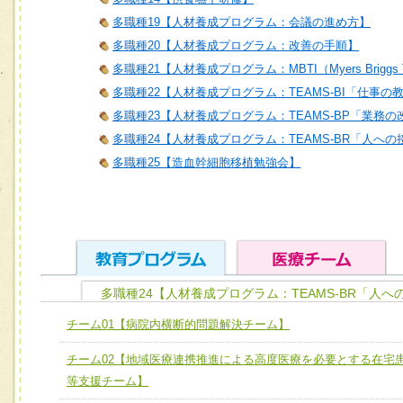
多職種19【人材養成プログラム：会議の進め方】
多職種20【人材養成プログラム：改善の手順】
多職種21【人材養成プログラム：MBTI（Myers Briggs T
多職種22【人材養成プログラム：TEAMS-BI「仕事の
多職種23【人材養成プログラム：TEAMS-BP「業務
多職種24【人材養成プログラム：TEAMS-BR「人へ
多職種25【造血幹細胞移植勉強会】
多職種24【人材養成プログラム：TEAMS-BR「人
ユニット１ 医療人としての基礎能力
チーム01【病院内横断的問題解決チーム】
全人的医療を実践する医療人として、必要な基礎能力を身
チーム01【病院内横断的問題解決チーム】
チーム02【地域医療連携推進による高度医療を必要とする在宅
ける
チーム02【地域医療連携推進による高度医療を必要とする
等支援チーム】
ユニット２ チーム医療構成力
宅患者等支援チーム】