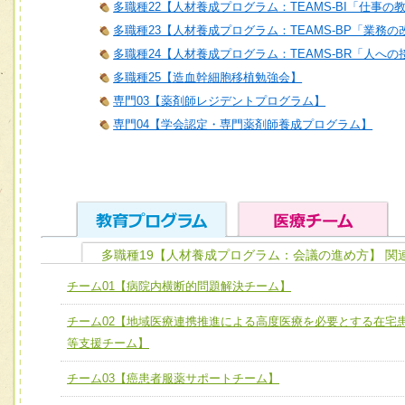
多職種22【人材養成プログラム：TEAMS-BI「仕事の
多職種23【人材養成プログラム：TEAMS-BP「業務
多職種24【人材養成プログラム：TEAMS-BR「人へ
多職種25【造血幹細胞移植勉強会】
専門03【薬剤師レジデントプログラム】
専門04【学会認定・専門薬剤師養成プログラム】
多職種19【人材養成プログラム：会議の進め方】 関
ユニット１ 医療人としての基礎能力
チーム01【病院内横断的問題解決チーム】
全人的医療を実践する医療人として、必要な基礎能力を身
チーム01【病院内横断的問題解決チーム】
チーム02【地域医療連携推進による高度医療を必要とする在宅
ける
チーム02【地域医療連携推進による高度医療を必要とする
等支援チーム】
ユニット２ チーム医療構成力
宅患者等支援チーム】
必要に応じて柔軟に医療チームを組織し、強調できる
チーム03【癌患者服薬サポートチーム】
チーム03【癌患者服薬サポートチーム】