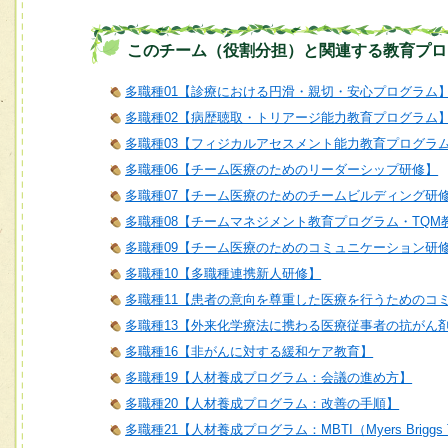
このチーム（役割分担）と関連する教育プロ
多職種01【診療における円滑・親切・安心プログラム
多職種02【病歴聴取・トリアージ能力教育プログラム
多職種03【フィジカルアセスメント能力教育プログラ
多職種06【チーム医療のためのリーダーシップ研修】
多職種07【チーム医療のためのチームビルディング研
多職種08【チームマネジメント教育プログラム・TQM
多職種09【チーム医療のためのコミュニケーション研
多職種10【多職種連携新人研修】
多職種11【患者の意向を尊重した医療を行うためのコ
多職種13【外来化学療法に携わる医療従事者の抗がん
多職種16【非がんに対する緩和ケア教育】
多職種19【人材養成プログラム：会議の進め方】
多職種20【人材養成プログラム：改善の手順】
多職種21【人材養成プログラム：MBTI（Myers Briggs T